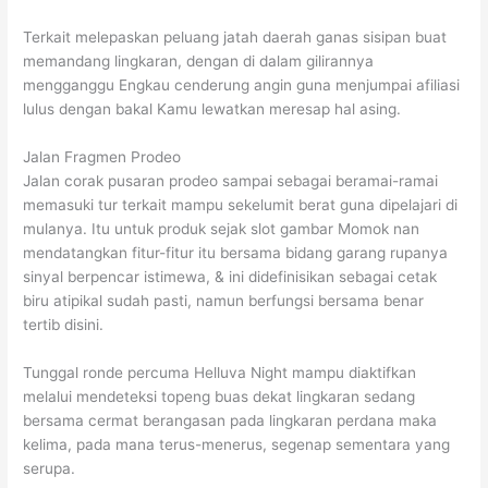
Terkait melepaskan peluang jatah daerah ganas sisipan buat
memandang lingkaran, dengan di dalam gilirannya
mengganggu Engkau cenderung angin guna menjumpai afiliasi
lulus dengan bakal Kamu lewatkan meresap hal asing.
Jalan Fragmen Prodeo
Jalan corak pusaran prodeo sampai sebagai beramai-ramai
memasuki tur terkait mampu sekelumit berat guna dipelajari di
mulanya. Itu untuk produk sejak slot gambar Momok nan
mendatangkan fitur-fitur itu bersama bidang garang rupanya
sinyal berpencar istimewa, & ini didefinisikan sebagai cetak
biru atipikal sudah pasti, namun berfungsi bersama benar
tertib disini.
Tunggal ronde percuma Helluva Night mampu diaktifkan
melalui mendeteksi topeng buas dekat lingkaran sedang
bersama cermat berangasan pada lingkaran perdana maka
kelima, pada mana terus-menerus, segenap sementara yang
serupa.