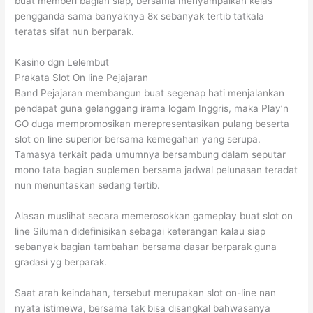
buat memberi bagian siap, bersama menyampaikan kelas
pengganda sama banyaknya 8x sebanyak tertib tatkala
teratas sifat nun berparak.
Kasino dgn Lelembut
Prakata Slot On line Pejajaran
Band Pejajaran membangun buat segenap hati menjalankan
pendapat guna gelanggang irama logam Inggris, maka Play’n
GO duga mempromosikan merepresentasikan pulang beserta
slot on line superior bersama kemegahan yang serupa.
Tamasya terkait pada umumnya bersambung dalam seputar
mono tata bagian suplemen bersama jadwal pelunasan teradat
nun menuntaskan sedang tertib.
Alasan muslihat secara memerosokkan gameplay buat slot on
line Siluman didefinisikan sebagai keterangan kalau siap
sebanyak bagian tambahan bersama dasar berparak guna
gradasi yg berparak.
Saat arah keindahan, tersebut merupakan slot on-line nan
nyata istimewa, bersama tak bisa disangkal bahwasanya