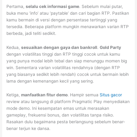
Pertama,
selalu cek informasi game
. Sebelum mulai putar,
buka menu ‘info’ atau ‘paytable’ dan cari bagian RTP. Pastikan
kamu bermain di versi dengan persentase tertinggi yang
tersedia. Beberapa platform mungkin menawarkan varian RTP
berbeda, jadi teliti sedikit.
Kedua,
sesuaikan dengan gaya dan bankroll
.
Gold Party
dengan volatilitas tinggi dan RTP tinggi cocok untuk kamu
yang punya modal lebih tebal dan siap menunggu momen big
win. Sementara varian volatilitas rendahnya (dengan RTP
yang biasanya sedikit lebih rendah) cocok untuk bermain lebih
lama dengan kemenangan kecil yang sering.
Ketiga,
manfaatkan fitur demo
. Hampir semua
Situs gacor
review atau langsung di platform Pragmatic Play menyediakan
mode demo. Ini kesempatan emas untuk merasakan
gameplay, frekuensi bonus, dan volatilitas tanpa risiko.
Rasakan dulu bagaimana pesta berlangsung sebelum benar-
benar terjun ke dansa.