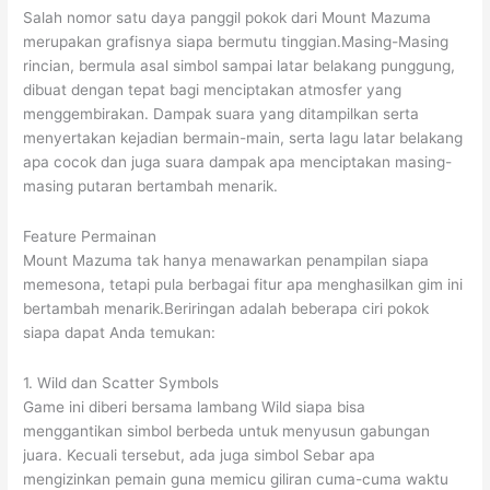
Salah nomor satu daya panggil pokok dari Mount Mazuma
merupakan grafisnya siapa bermutu tinggian.Masing-Masing
rincian, bermula asal simbol sampai latar belakang punggung,
dibuat dengan tepat bagi menciptakan atmosfer yang
menggembirakan. Dampak suara yang ditampilkan serta
menyertakan kejadian bermain-main, serta lagu latar belakang
apa cocok dan juga suara dampak apa menciptakan masing-
masing putaran bertambah menarik.
Feature Permainan
Mount Mazuma tak hanya menawarkan penampilan siapa
memesona, tetapi pula berbagai fitur apa menghasilkan gim ini
bertambah menarik.Beriringan adalah beberapa ciri pokok
siapa dapat Anda temukan:
1. Wild dan Scatter Symbols
Game ini diberi bersama lambang Wild siapa bisa
menggantikan simbol berbeda untuk menyusun gabungan
juara. Kecuali tersebut, ada juga simbol Sebar apa
mengizinkan pemain guna memicu giliran cuma-cuma waktu