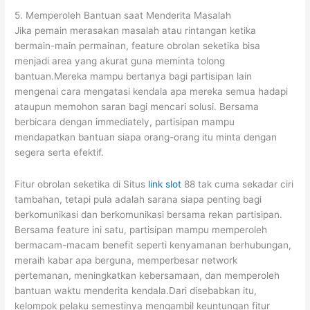
5. Memperoleh Bantuan saat Menderita Masalah
Jika pemain merasakan masalah atau rintangan ketika
bermain-main permainan, feature obrolan seketika bisa
menjadi area yang akurat guna meminta tolong
bantuan.Mereka mampu bertanya bagi partisipan lain
mengenai cara mengatasi kendala apa mereka semua hadapi
ataupun memohon saran bagi mencari solusi. Bersama
berbicara dengan immediately, partisipan mampu
mendapatkan bantuan siapa orang-orang itu minta dengan
segera serta efektif.
Fitur obrolan seketika di Situs
link slot
88 tak cuma sekadar ciri
tambahan, tetapi pula adalah sarana siapa penting bagi
berkomunikasi dan berkomunikasi bersama rekan partisipan.
Bersama feature ini satu, partisipan mampu memperoleh
bermacam-macam benefit seperti kenyamanan berhubungan,
meraih kabar apa berguna, memperbesar network
pertemanan, meningkatkan kebersamaan, dan memperoleh
bantuan waktu menderita kendala.Dari disebabkan itu,
kelompok pelaku semestinya mengambil keuntungan fitur