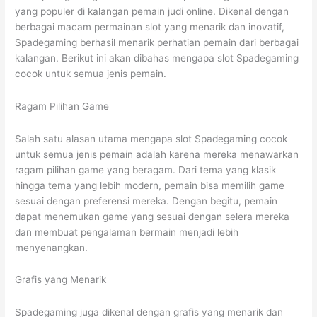
yang populer di kalangan pemain judi online. Dikenal dengan
berbagai macam permainan slot yang menarik dan inovatif,
Spadegaming berhasil menarik perhatian pemain dari berbagai
kalangan. Berikut ini akan dibahas mengapa slot Spadegaming
cocok untuk semua jenis pemain.
Ragam Pilihan Game
Salah satu alasan utama mengapa slot Spadegaming cocok
untuk semua jenis pemain adalah karena mereka menawarkan
ragam pilihan game yang beragam. Dari tema yang klasik
hingga tema yang lebih modern, pemain bisa memilih game
sesuai dengan preferensi mereka. Dengan begitu, pemain
dapat menemukan game yang sesuai dengan selera mereka
dan membuat pengalaman bermain menjadi lebih
menyenangkan.
Grafis yang Menarik
Spadegaming juga dikenal dengan grafis yang menarik dan