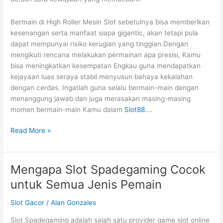
Bermain di High Roller Mesin Slot sebetulnya bisa memberikan
kesenangan serta manfaat siapa gigantic, akan tetapi pula
dapat mempunyai risiko kerugian yang tinggian.Dengan
mengikuti rencana melakukan permainan apa presisi, Kamu
bisa meningkatkan kesempatan Engkau guna mendapatkan
kejayaan luas seraya stabil menyusun bahaya kekalahan
dengan cerdas. Ingatlah guna selalu bermain-main dengan
menanggung jawab dan juga merasakan masing-masing
momen bermain-main Kamu dalam
Slot88
.…
Strategi
Read More »
Terbaik
guna
Bermain
Mengapa Slot Spadegaming Cocok
dalam
untuk Semua Jenis Pemain
High
Roller
Slot Gacor
/
Alan Gonzales
Slots
Slot Spadegaming adalah salah satu provider game slot online