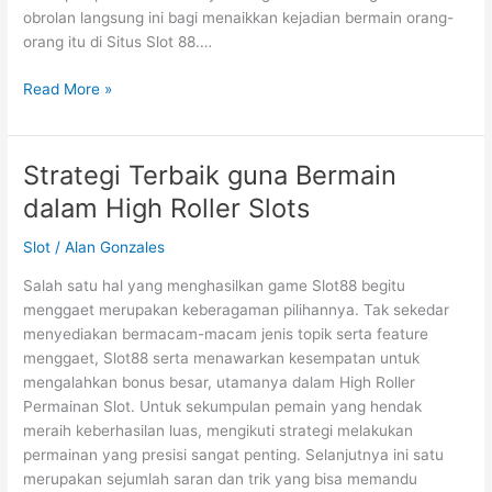
obrolan langsung ini bagi menaikkan kejadian bermain orang-
orang itu di Situs Slot 88.…
Benefit
Read More »
Berhubungan
secara
Langsung
Strategi Terbaik guna Bermain
dalam
dalam High Roller Slots
Slot
88:
Slot
/
Alan Gonzales
Keistimewaan
Ciri
Salah satu hal yang menghasilkan game Slot88 begitu
Obrolan
menggaet merupakan keberagaman pilihannya. Tak sekedar
Real-
menyediakan bermacam-macam jenis topik serta feature
time
menggaet, Slot88 serta menawarkan kesempatan untuk
mengalahkan bonus besar, utamanya dalam High Roller
Permainan Slot. Untuk sekumpulan pemain yang hendak
meraih keberhasilan luas, mengikuti strategi melakukan
permainan yang presisi sangat penting. Selanjutnya ini satu
merupakan sejumlah saran dan trik yang bisa memandu