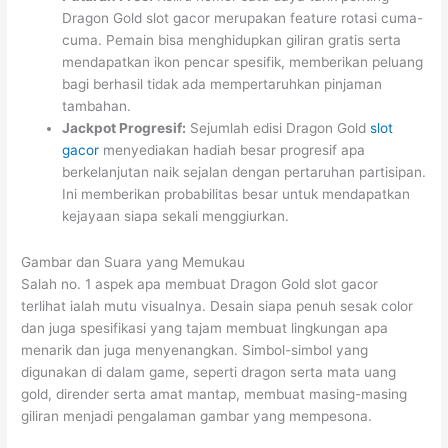
Dragon Gold slot gacor merupakan feature rotasi cuma-
cuma. Pemain bisa menghidupkan giliran gratis serta
mendapatkan ikon pencar spesifik, memberikan peluang
bagi berhasil tidak ada mempertaruhkan pinjaman
tambahan.
Jackpot Progresif:
Sejumlah edisi Dragon Gold
slot
gacor
menyediakan hadiah besar progresif apa
berkelanjutan naik sejalan dengan pertaruhan partisipan.
Ini memberikan probabilitas besar untuk mendapatkan
kejayaan siapa sekali menggiurkan.
Gambar dan Suara yang Memukau
Salah no. 1 aspek apa membuat Dragon Gold slot gacor
terlihat ialah mutu visualnya. Desain siapa penuh sesak color
dan juga spesifikasi yang tajam membuat lingkungan apa
menarik dan juga menyenangkan. Simbol-simbol yang
digunakan di dalam game, seperti dragon serta mata uang
gold, dirender serta amat mantap, membuat masing-masing
giliran menjadi pengalaman gambar yang mempesona.