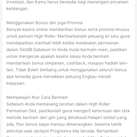
investasi, dan Kamu harus bersedia bagi menangani ancaman
kehilangan.
Menggunakan Bonus dan juga Promosi
Banyak kasino online memberikan bonus serta promosi khusus
untuk pemain High Roller. Manfaatkanlah peluang ini satu guna
mendapatkan manfaat lebih ketika melakukan permainan
dalam Slot88.Sebelum Ini Anda mulai bermain-main, pastikan
untuk mengecek apakah kasino lokasi Anda bermain
memberikan bonus simpanan, cashback, maupun hadiah lain-
lain. Tidak Boleh bimbang untuk menggunakan seluruh bonus
apa tersedia guna menaikkan peluang Engkau meraih
kejayaan.
Mempelajari Atur Cara Bermain
Sebelum Anda memasang taruhan dalam High Roller
Permainan Slot, pastikanlah guna mengerti ketentuan dan tata
metode bermain dari gim yang dimaksud.Pelajari simbol yang
ada, fitur bonus siapa mampu dimenangkan, beserta taktik
aktivitas asal Jackpot Progresive bila berada. Bertambah