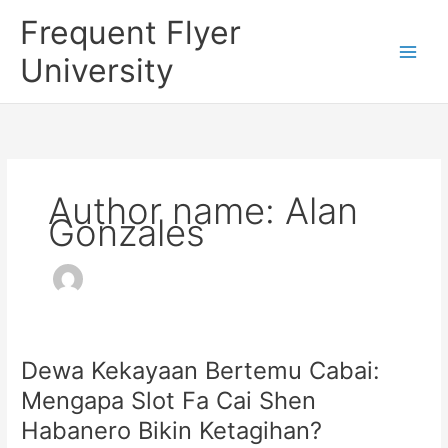
Lewati
Frequent Flyer
ke
konten
University
Author name: Alan
Gonzales
Dewa Kekayaan Bertemu Cabai:
Mengapa Slot Fa Cai Shen
Habanero Bikin Ketagihan?