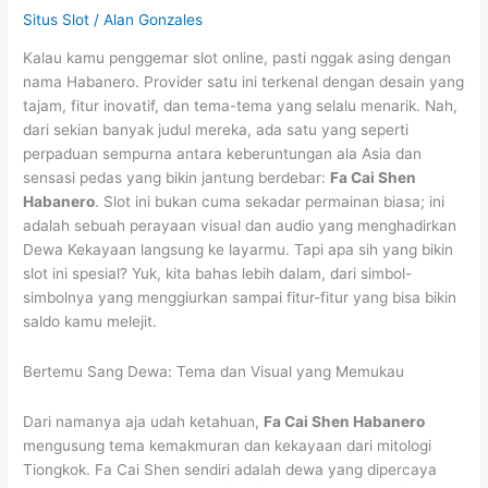
Situs Slot
/
Alan Gonzales
Kalau kamu penggemar slot online, pasti nggak asing dengan
nama Habanero. Provider satu ini terkenal dengan desain yang
tajam, fitur inovatif, dan tema-tema yang selalu menarik. Nah,
dari sekian banyak judul mereka, ada satu yang seperti
perpaduan sempurna antara keberuntungan ala Asia dan
sensasi pedas yang bikin jantung berdebar:
Fa Cai Shen
Habanero
. Slot ini bukan cuma sekadar permainan biasa; ini
adalah sebuah perayaan visual dan audio yang menghadirkan
Dewa Kekayaan langsung ke layarmu. Tapi apa sih yang bikin
slot ini spesial? Yuk, kita bahas lebih dalam, dari simbol-
simbolnya yang menggiurkan sampai fitur-fitur yang bisa bikin
saldo kamu melejit.
Bertemu Sang Dewa: Tema dan Visual yang Memukau
Dari namanya aja udah ketahuan,
Fa Cai Shen Habanero
mengusung tema kemakmuran dan kekayaan dari mitologi
Tiongkok. Fa Cai Shen sendiri adalah dewa yang dipercaya