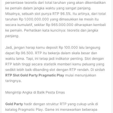
persentase teoretis dari total taruhan yang akan dikembalikan
ke pemain dalam jangka waktu yang sangat panjang.
Misalnya, sebuah slot punya RTP 96.5%. Itu artinya, dari total
taruhan Rp 1.000.000.000 yang dimasukkan ke mesin itu
secara kumulatif, sekitar Rp 965.000.000 diharapkan kembali
ke pemain. Perhatikan kata kuncinya:
teoretis
dan
jangka
panjang
.
Jadi, jangan harap kamu deposit Rp 100.000 lalu langsung
dapat Rp 96.500. RTP itu bekerja dalam skala besar dan
waktu lama. Tapi, ini tetap jadi indikator penting. Slot dengan
RTP lebih tinggi secara statistik memberi kamu peluang yang
sedikit lebih baik dibanding slot dengan RTP rendah. Di sinilah
RTP Slot Gold Party Pragmatic Play
mulai menunjukkan
taringnya.
Mengintip Angka di Balik Pesta Emas
Gold Party
hadir dengan struktur RTP yang cukup unik di
katalog Pragmatic Play. Game ini menawarkan beberapa