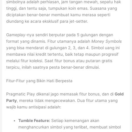
simbolnya adalah perhiasan, jam tangan mewah, sepatu hak
tinggi, dan tentu saja, tumpukan koin emas. Suasana yang
diciptakan benar-benar membuat kamu merasa seperti
diundang ke acara eksklusif para jet-setter.
Gameplay-nya sendiri berputar pada 5 gulungan dengan
format yang dinamis. Fitur utamanya adalah
Money Symbols
yang bisa mendarat di gulungan 2, 3, dan 4. Simbol uang ini
membawa nilai kredit tertentu, baik tetap maupun progresif
melalui fitur koleksi. Saat fitur bonus atau putaran gratis
terpicu, inilah saatnya pesta benar-benar dimulai.
Fitur-Fitur yang Bikin Hati Berpesta
Pragmatic Play dikenal jago memasak fitur bonus, dan di
Gold
Party
, mereka tidak mengecewakan. Dua fitur utama yang
wajib kamu antisipasi adalah:
Tumble Feature:
Setiap kemenangan akan
menghancurkan simbol yang terlibat, membuat simbol