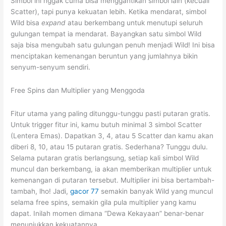
Simbol ini nggak cuma bisa menggantikan simbol lain (kecuali
Scatter), tapi punya kekuatan lebih. Ketika mendarat, simbol
Wild bisa
expand
atau berkembang untuk menutupi seluruh
gulungan tempat ia mendarat. Bayangkan satu simbol Wild
saja bisa mengubah satu gulungan penuh menjadi Wild! Ini bisa
menciptakan kemenangan beruntun yang jumlahnya bikin
senyum-senyum sendiri.
Free Spins dan Multiplier yang Menggoda
Fitur utama yang paling ditunggu-tunggu pasti putaran gratis.
Untuk trigger fitur ini, kamu butuh minimal 3 simbol Scatter
(Lentera Emas). Dapatkan 3, 4, atau 5 Scatter dan kamu akan
diberi 8, 10, atau 15 putaran gratis. Sederhana? Tunggu dulu.
Selama putaran gratis berlangsung, setiap kali simbol Wild
muncul dan berkembang, ia akan memberikan multiplier untuk
kemenangan di putaran tersebut. Multiplier ini bisa bertambah-
tambah, lho! Jadi,
gacor 77
semakin banyak Wild yang muncul
selama free spins, semakin gila pula multiplier yang kamu
dapat. Inilah momen dimana “Dewa Kekayaan” benar-benar
menunjukkan kekuatannya.