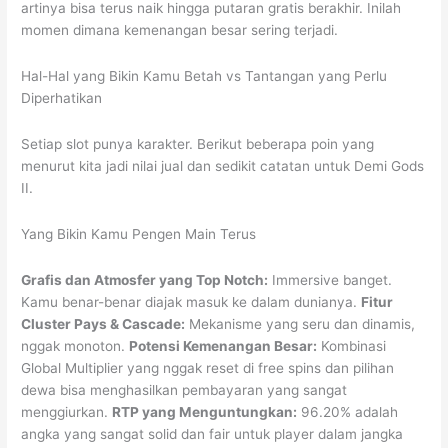
artinya bisa terus naik hingga putaran gratis berakhir. Inilah
momen dimana kemenangan besar sering terjadi.
Hal-Hal yang Bikin Kamu Betah vs Tantangan yang Perlu
Diperhatikan
Setiap slot punya karakter. Berikut beberapa poin yang
menurut kita jadi nilai jual dan sedikit catatan untuk Demi Gods
II.
Yang Bikin Kamu Pengen Main Terus
Grafis dan Atmosfer yang Top Notch:
Immersive banget.
Kamu benar-benar diajak masuk ke dalam dunianya.
Fitur
Cluster Pays & Cascade:
Mekanisme yang seru dan dinamis,
nggak monoton.
Potensi Kemenangan Besar:
Kombinasi
Global Multiplier yang nggak reset di free spins dan pilihan
dewa bisa menghasilkan pembayaran yang sangat
menggiurkan.
RTP yang Menguntungkan:
96.20% adalah
angka yang sangat solid dan fair untuk player dalam jangka