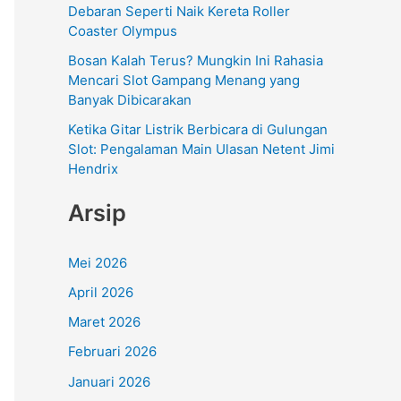
Debaran Seperti Naik Kereta Roller
Coaster Olympus
Bosan Kalah Terus? Mungkin Ini Rahasia
Mencari Slot Gampang Menang yang
Banyak Dibicarakan
Ketika Gitar Listrik Berbicara di Gulungan
Slot: Pengalaman Main Ulasan Netent Jimi
Hendrix
Arsip
Mei 2026
April 2026
Maret 2026
Februari 2026
Januari 2026