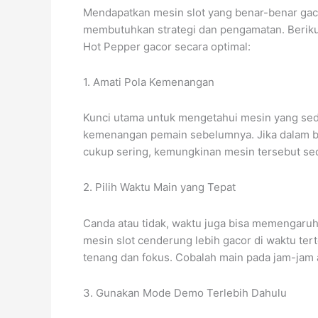
Mendapatkan mesin slot yang benar-benar gaco
membutuhkan strategi dan pengamatan. Berik
Hot Pepper gacor secara optimal:
1. Amati Pola Kemenangan
Kunci utama untuk mengetahui mesin yang se
kemenangan pemain sebelumnya. Jika dalam 
cukup sering, kemungkinan mesin tersebut sed
2. Pilih Waktu Main yang Tepat
Canda atau tidak, waktu juga bisa memengaru
mesin slot cenderung lebih gacor di waktu terte
tenang dan fokus. Cobalah main pada jam-jam al
3. Gunakan Mode Demo Terlebih Dahulu