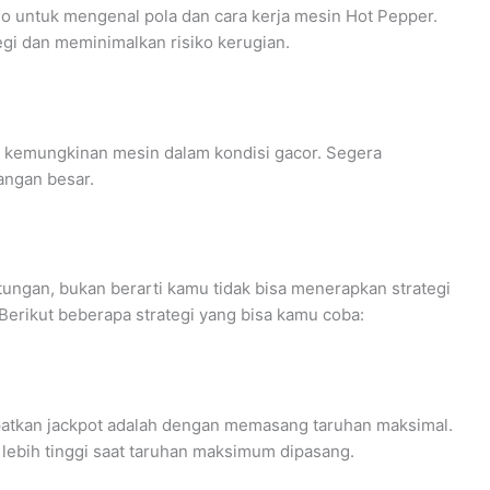
 untuk mengenal pola dan cara kerja mesin Hot Pepper.
gi dan meminimalkan risiko kerugian.
ar, kemungkinan mesin dalam kondisi gacor. Segera
angan besar.
ungan, bukan berarti kamu tidak bisa menerapkan strategi
Berikut beberapa strategi yang bisa kamu coba:
atkan jackpot adalah dengan memasang taruhan maksimal.
lebih tinggi saat taruhan maksimum dipasang.