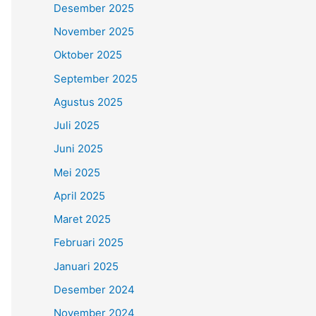
Desember 2025
November 2025
Oktober 2025
September 2025
Agustus 2025
Juli 2025
Juni 2025
Mei 2025
April 2025
Maret 2025
Februari 2025
Januari 2025
Desember 2024
November 2024