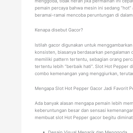
menggoda, tidak heran jika permainan ini cep
pemain percaya bahwa mesin ini sedang “hot”
beramai-ramai mencoba peruntungan di dalam
Kenapa disebut Gacor?
Istilah gacor digunakan untuk menggambarka
konsisten, biasanya berdasarkan pengalaman da
memiliki pattern tertentu, sebagian orang per
tertentu lebih “berbaik hati”. Slot Hot Peppe
combo kemenangan yang menggiurkan, terutama
Mengapa Slot Hot Pepper Gacor Jadi Favorit 
Ada banyak alasan mengapa pemain lebih memi
keberuntungan besar dan sensasi kemenangan 
membuat slot Hot Pepper gacor begitu diminati
Desain Visual Menarik dan Menggoda