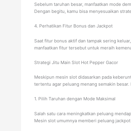
Sebelum taruhan besar, manfaatkan mode demo
Dengan begitu, kamu bisa menyesuaikan strate
4. Perhatikan Fitur Bonus dan Jackpot
Saat fitur bonus aktif dan tampak sering kelu
manfaatkan fitur tersebut untuk meraih kemen
Strategi Jitu Main Slot Hot Pepper Gacor
Meskipun mesin slot didasarkan pada keberunt
tertentu agar peluang menang semakin besar. 
1. Pilih Taruhan dengan Mode Maksimal
Salah satu cara meningkatkan peluang mendap
Mesin slot umumnya memberi peluang jackpot 