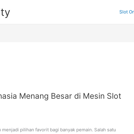
ity
Slot O
hasia Menang Besar di Mesin Slot
u menjadi pilihan favorit bagi banyak pemain. Salah satu