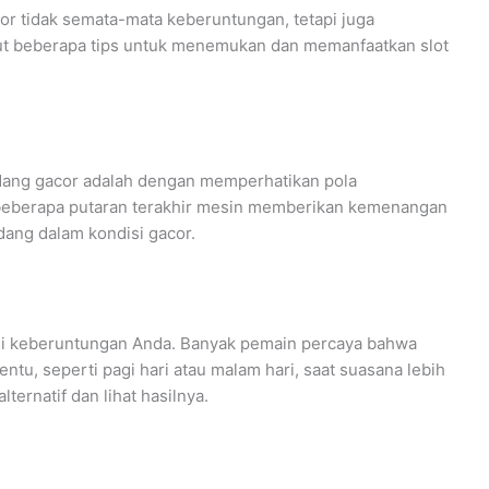
r tidak semata-mata keberuntungan, tetapi juga
ut beberapa tips untuk menemukan dan memanfaatkan slot
dang gacor adalah dengan memperhatikan pola
beberapa putaran terakhir mesin memberikan kemenangan
ang dalam kondisi gacor.
hi keberuntungan Anda. Banyak pemain percaya bahwa
ntu, seperti pagi hari atau malam hari, saat suasana lebih
ternatif dan lihat hasilnya.