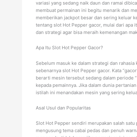
variasi yang sedang naik daun dan ramai dibic
membuat permainan ini begitu menarik dan me
memberikan jackpot besar dan sering keluar k
tentang slot Hot Pepper gacor, mulai dari apa
dan strategi agar bisa meraih kemenangan maksi
Apa Itu Slot Hot Pepper Gacor?
Sebelum masuk ke dalam strategi dan rahasia
sebenarnya slot Hot Pepper gacor. Kata “gacor
berarti mesin tersebut sedang dalam periode
kepada pemainnya. Jika dalam dunia pertanian “
istilah ini menandakan mesin yang sering kelu
Asal Usul dan Popularitas
Slot Hot Pepper sendiri merupakan salah satu 
mengusung tema cabai pedas dan penuh warna