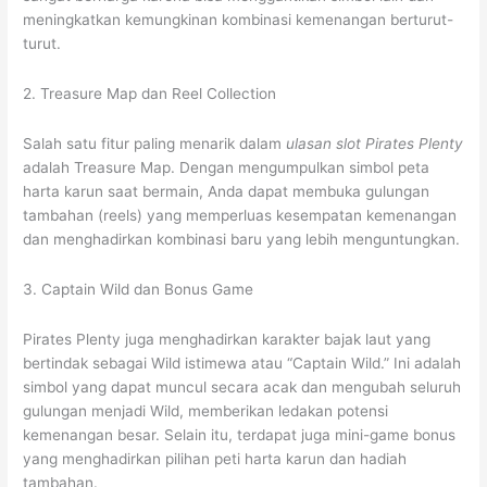
meningkatkan kemungkinan kombinasi kemenangan berturut-
turut.
2. Treasure Map dan Reel Collection
Salah satu fitur paling menarik dalam
ulasan slot Pirates Plenty
adalah Treasure Map. Dengan mengumpulkan simbol peta
harta karun saat bermain, Anda dapat membuka gulungan
tambahan (reels) yang memperluas kesempatan kemenangan
dan menghadirkan kombinasi baru yang lebih menguntungkan.
3. Captain Wild dan Bonus Game
Pirates Plenty juga menghadirkan karakter bajak laut yang
bertindak sebagai Wild istimewa atau “Captain Wild.” Ini adalah
simbol yang dapat muncul secara acak dan mengubah seluruh
gulungan menjadi Wild, memberikan ledakan potensi
kemenangan besar. Selain itu, terdapat juga mini-game bonus
yang menghadirkan pilihan peti harta karun dan hadiah
tambahan.