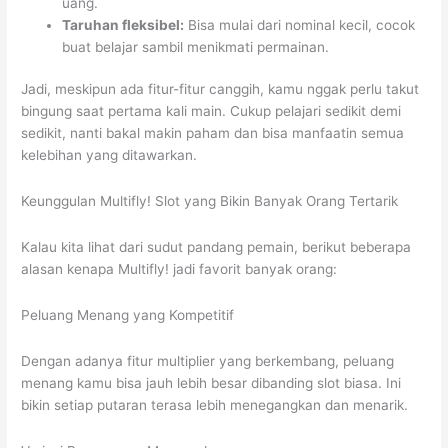
uang.
Taruhan fleksibel:
Bisa mulai dari nominal kecil, cocok
buat belajar sambil menikmati permainan.
Jadi, meskipun ada fitur-fitur canggih, kamu nggak perlu takut
bingung saat pertama kali main. Cukup pelajari sedikit demi
sedikit, nanti bakal makin paham dan bisa manfaatin semua
kelebihan yang ditawarkan.
Keunggulan Multifly! Slot yang Bikin Banyak Orang Tertarik
Kalau kita lihat dari sudut pandang pemain, berikut beberapa
alasan kenapa Multifly! jadi favorit banyak orang:
Peluang Menang yang Kompetitif
Dengan adanya fitur multiplier yang berkembang, peluang
menang kamu bisa jauh lebih besar dibanding slot biasa. Ini
bikin setiap putaran terasa lebih menegangkan dan menarik.