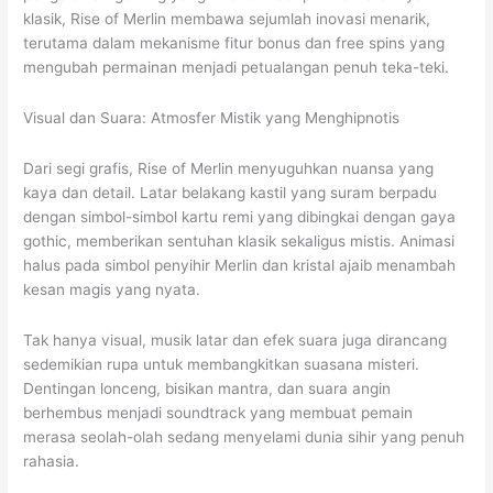
klasik, Rise of Merlin membawa sejumlah inovasi menarik,
terutama dalam mekanisme fitur bonus dan free spins yang
mengubah permainan menjadi petualangan penuh teka-teki.
Visual dan Suara: Atmosfer Mistik yang Menghipnotis
Dari segi grafis, Rise of Merlin menyuguhkan nuansa yang
kaya dan detail. Latar belakang kastil yang suram berpadu
dengan simbol-simbol kartu remi yang dibingkai dengan gaya
gothic, memberikan sentuhan klasik sekaligus mistis. Animasi
halus pada simbol penyihir Merlin dan kristal ajaib menambah
kesan magis yang nyata.
Tak hanya visual, musik latar dan efek suara juga dirancang
sedemikian rupa untuk membangkitkan suasana misteri.
Dentingan lonceng, bisikan mantra, dan suara angin
berhembus menjadi soundtrack yang membuat pemain
merasa seolah-olah sedang menyelami dunia sihir yang penuh
rahasia.