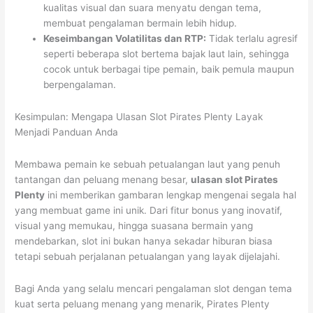
kualitas visual dan suara menyatu dengan tema,
membuat pengalaman bermain lebih hidup.
Keseimbangan Volatilitas dan RTP:
Tidak terlalu agresif
seperti beberapa slot bertema bajak laut lain, sehingga
cocok untuk berbagai tipe pemain, baik pemula maupun
berpengalaman.
Kesimpulan: Mengapa Ulasan Slot Pirates Plenty Layak
Menjadi Panduan Anda
Membawa pemain ke sebuah petualangan laut yang penuh
tantangan dan peluang menang besar,
ulasan slot Pirates
Plenty
ini memberikan gambaran lengkap mengenai segala hal
yang membuat game ini unik. Dari fitur bonus yang inovatif,
visual yang memukau, hingga suasana bermain yang
mendebarkan, slot ini bukan hanya sekadar hiburan biasa
tetapi sebuah perjalanan petualangan yang layak dijelajahi.
Bagi Anda yang selalu mencari pengalaman slot dengan tema
kuat serta peluang menang yang menarik, Pirates Plenty