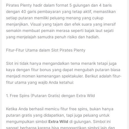
Pirates Plenty hadir dalam format 5 gulungan dan 4 baris
dengan 40 garis pembayaran yang tetap aktif, memastikan
setiap putaran memiliki peluang menang yang cukup
menjanjikan. Visual yang tajam dan efek suara yang imersif
semakin membuat pemain merasa seperti bajak laut sejati
yang menjelajah samudra penuh risiko dan hadiah.
Fitur-Fitur Utama dalam Slot Pirates Plenty
Slot ini tidak hanya mengandalkan tema menarik tetapi juga
kaya dengan fitur bonus yang dapat mengubah putaran biasa
menjadi momen kemenangan spektakuler. Berikut adalah fitur-
fitur utama yang wajib Anda ketahui:
1. Free Spins (Putaran Gratis) dengan Extra Wild
Ketika Anda berhasil memicu fitur free spins, bukan hanya
putaran gratis yang didapatkan, tapi juga peluang untuk
mengumpulkan simbol
Extra Wild
di gulungan. Simbol ini
sangat berharga karena bisa menggantikan simbol lain dan