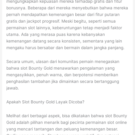
mengungkapkan kepuasan mereka terhadap grafis dan fitur
bonusnya. Beberapa dari mereka menyebutkan bahwa mereka
pernah mendapatkan kemenangan besar dari fitur putaran
gratis dan jackpot progresif. Meski begitu, seperti semua
permainan slot lainnya, keberuntungan tetap menjadi faktor
utama. Ada yang merasa puas karena kebanyakan
kemenangan datang secara konsisten, sementara yang lain
mengaku harus bersabar dan bermain dalam jangka panjang.
Secara umum, ulasan dari komunitas pemain menegaskan
bahwa slot Bounty Gold menawarkan pengalaman yang
mengasyikkan, penuh warna, dan berpotensi memberikan
penghasilan tambahan jika dimainkan secara bertanggung
jawab.
Apakah Slot Bounty Gold Layak Dicoba?
Melihat dari berbagai aspek, bisa dikatakan bahwa slot Bounty
Gold adalah pilihan menarik bagi pecinta permainan slot online
yang mencari tantangan dan peluang kemenangan besar.