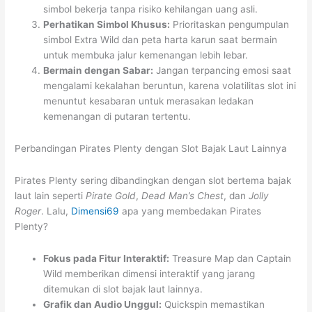
simbol bekerja tanpa risiko kehilangan uang asli.
Perhatikan Simbol Khusus:
Prioritaskan pengumpulan
simbol Extra Wild dan peta harta karun saat bermain
untuk membuka jalur kemenangan lebih lebar.
Bermain dengan Sabar:
Jangan terpancing emosi saat
mengalami kekalahan beruntun, karena volatilitas slot ini
menuntut kesabaran untuk merasakan ledakan
kemenangan di putaran tertentu.
Perbandingan Pirates Plenty dengan Slot Bajak Laut Lainnya
Pirates Plenty sering dibandingkan dengan slot bertema bajak
laut lain seperti
Pirate Gold
,
Dead Man’s Chest
, dan
Jolly
Roger
. Lalu,
Dimensi69
apa yang membedakan Pirates
Plenty?
Fokus pada Fitur Interaktif:
Treasure Map dan Captain
Wild memberikan dimensi interaktif yang jarang
ditemukan di slot bajak laut lainnya.
Grafik dan Audio Unggul:
Quickspin memastikan