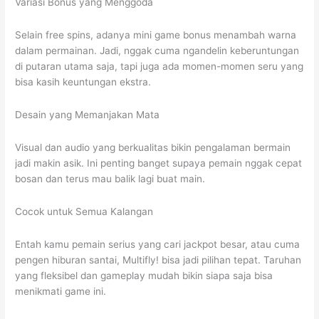
Variasi Bonus yang Menggoda
Selain free spins, adanya mini game bonus menambah warna
dalam permainan. Jadi, nggak cuma ngandelin keberuntungan
di putaran utama saja, tapi juga ada momen-momen seru yang
bisa kasih keuntungan ekstra.
Desain yang Memanjakan Mata
Visual dan audio yang berkualitas bikin pengalaman bermain
jadi makin asik. Ini penting banget supaya pemain nggak cepat
bosan dan terus mau balik lagi buat main.
Cocok untuk Semua Kalangan
Entah kamu pemain serius yang cari jackpot besar, atau cuma
pengen hiburan santai, Multifly! bisa jadi pilihan tepat. Taruhan
yang fleksibel dan gameplay mudah bikin siapa saja bisa
menikmati game ini.