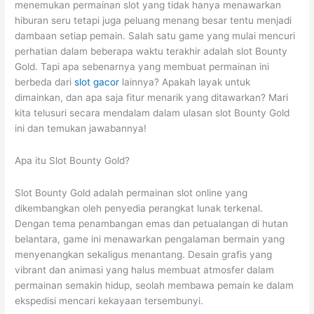
menemukan permainan slot yang tidak hanya menawarkan
hiburan seru tetapi juga peluang menang besar tentu menjadi
dambaan setiap pemain. Salah satu game yang mulai mencuri
perhatian dalam beberapa waktu terakhir adalah slot Bounty
Gold. Tapi apa sebenarnya yang membuat permainan ini
berbeda dari
slot gacor
lainnya? Apakah layak untuk
dimainkan, dan apa saja fitur menarik yang ditawarkan? Mari
kita telusuri secara mendalam dalam ulasan slot Bounty Gold
ini dan temukan jawabannya!
Apa itu Slot Bounty Gold?
Slot Bounty Gold adalah permainan slot online yang
dikembangkan oleh penyedia perangkat lunak terkenal.
Dengan tema penambangan emas dan petualangan di hutan
belantara, game ini menawarkan pengalaman bermain yang
menyenangkan sekaligus menantang. Desain grafis yang
vibrant dan animasi yang halus membuat atmosfer dalam
permainan semakin hidup, seolah membawa pemain ke dalam
ekspedisi mencari kekayaan tersembunyi.