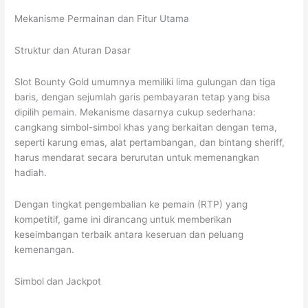
Mekanisme Permainan dan Fitur Utama
Struktur dan Aturan Dasar
Slot Bounty Gold umumnya memiliki lima gulungan dan tiga
baris, dengan sejumlah garis pembayaran tetap yang bisa
dipilih pemain. Mekanisme dasarnya cukup sederhana:
cangkang simbol-simbol khas yang berkaitan dengan tema,
seperti karung emas, alat pertambangan, dan bintang sheriff,
harus mendarat secara berurutan untuk memenangkan
hadiah.
Dengan tingkat pengembalian ke pemain (RTP) yang
kompetitif, game ini dirancang untuk memberikan
keseimbangan terbaik antara keseruan dan peluang
kemenangan.
Simbol dan Jackpot