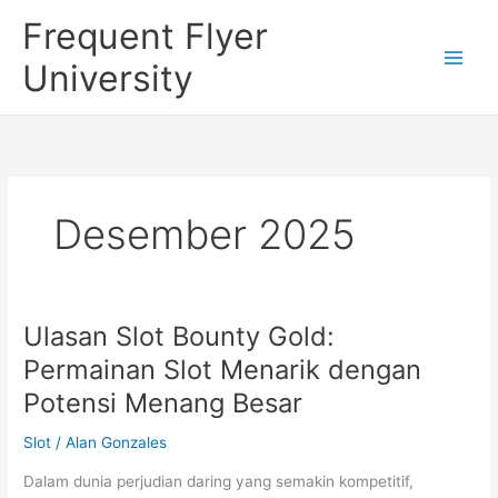
Lewati
Frequent Flyer
ke
konten
University
Desember 2025
Ulasan Slot Bounty Gold:
Permainan Slot Menarik dengan
Potensi Menang Besar
Slot
/
Alan Gonzales
Dalam dunia perjudian daring yang semakin kompetitif,