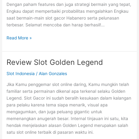
Dengan paham features dan juga strategi bermain yang tepat,
Engkau dapat memperbaiki probabilitas mengalahkan Engkau
saat bermain-main slot gacor Habanero serta pelunasan
terbesar. Selamat mencoba dan harap berhasil!…
Benefit
Read More »
Melakukan
Permainan
Slot
Review Slot Golden Legend
Online
Habanero
Slot Indonesia
/
Alan Gonzales
bagi
Jika Kamu penggemar slot online daring, Kamu mungkin telah
Kesempatan
familiar serta permainan dikenal apa terkenal selaku Golden
Berhasil
Legend. Slot Gacor ini sudah beralih kesukaan dalam kalangan
Besar
para pelaku karena tema siapa menarik, visual apa
mengagumkan, dan juga peluang gigantic untuk
memenangkan anugerah besar. Internal tinjauan ini satu, kita
hendak menjelaskan alasan Golden Legend merupakan salah
satu slot online terbaik di pasaran waktu ini.