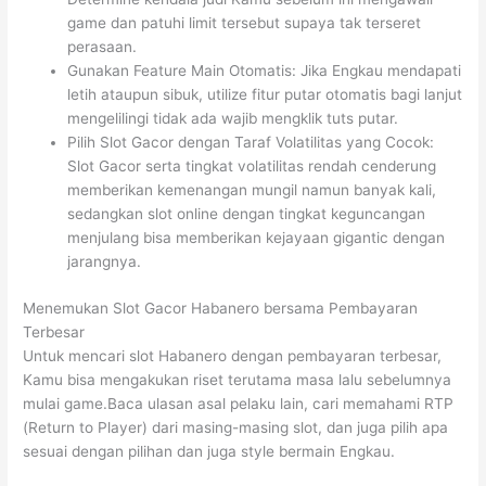
game dan patuhi limit tersebut supaya tak terseret
perasaan.
Gunakan Feature Main Otomatis: Jika Engkau mendapati
letih ataupun sibuk, utilize fitur putar otomatis bagi lanjut
mengelilingi tidak ada wajib mengklik tuts putar.
Pilih Slot Gacor dengan Taraf Volatilitas yang Cocok:
Slot Gacor serta tingkat volatilitas rendah cenderung
memberikan kemenangan mungil namun banyak kali,
sedangkan slot online dengan tingkat keguncangan
menjulang bisa memberikan kejayaan gigantic dengan
jarangnya.
Menemukan Slot Gacor Habanero bersama Pembayaran
Terbesar
Untuk mencari slot Habanero dengan pembayaran terbesar,
Kamu bisa mengakukan riset terutama masa lalu sebelumnya
mulai game.Baca ulasan asal pelaku lain, cari memahami RTP
(Return to Player) dari masing-masing slot, dan juga pilih apa
sesuai dengan pilihan dan juga style bermain Engkau.