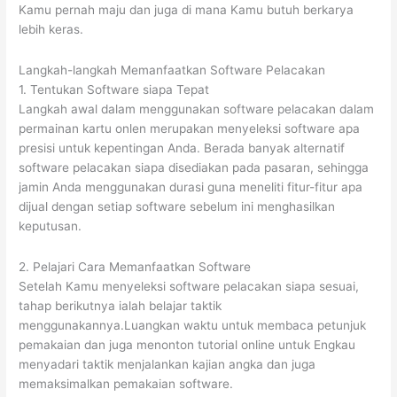
Kamu pernah maju dan juga di mana Kamu butuh berkarya
lebih keras.
Langkah-langkah Memanfaatkan Software Pelacakan
1. Tentukan Software siapa Tepat
Langkah awal dalam menggunakan software pelacakan dalam
permainan kartu onlen merupakan menyeleksi software apa
presisi untuk kepentingan Anda. Berada banyak alternatif
software pelacakan siapa disediakan pada pasaran, sehingga
jamin Anda menggunakan durasi guna meneliti fitur-fitur apa
dijual dengan setiap software sebelum ini menghasilkan
keputusan.
2. Pelajari Cara Memanfaatkan Software
Setelah Kamu menyeleksi software pelacakan siapa sesuai,
tahap berikutnya ialah belajar taktik
menggunakannya.Luangkan waktu untuk membaca petunjuk
pemakaian dan juga menonton tutorial online untuk Engkau
menyadari taktik menjalankan kajian angka dan juga
memaksimalkan pemakaian software.