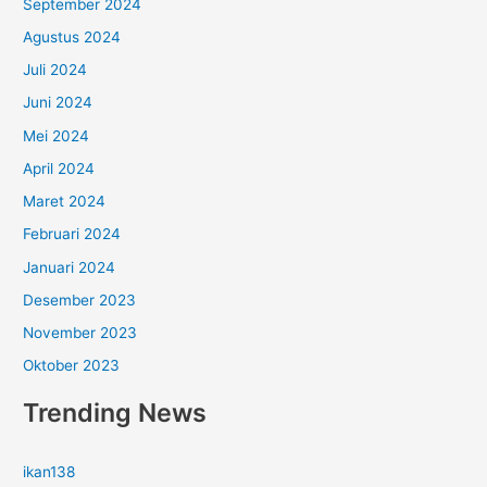
September 2024
Agustus 2024
Juli 2024
Juni 2024
Mei 2024
April 2024
Maret 2024
Februari 2024
Januari 2024
Desember 2023
November 2023
Oktober 2023
Trending News
ikan138