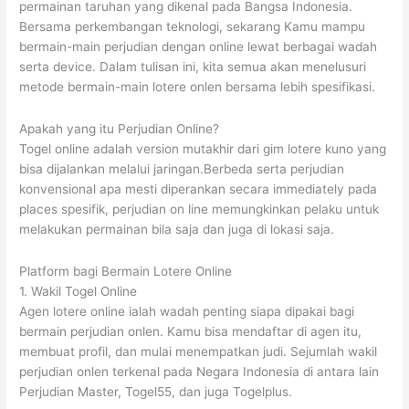
permainan taruhan yang dikenal pada Bangsa Indonesia.
Bersama perkembangan teknologi, sekarang Kamu mampu
bermain-main perjudian dengan online lewat berbagai wadah
serta device. Dalam tulisan ini, kita semua akan menelusuri
metode bermain-main lotere onlen bersama lebih spesifikasi.
Apakah yang itu Perjudian Online?
Togel online adalah version mutakhir dari gim lotere kuno yang
bisa dijalankan melalui jaringan.Berbeda serta perjudian
konvensional apa mesti diperankan secara immediately pada
places spesifik, perjudian on line memungkinkan pelaku untuk
melakukan permainan bila saja dan juga di lokasi saja.
Platform bagi Bermain Lotere Online
1. Wakil Togel Online
Agen lotere online ialah wadah penting siapa dipakai bagi
bermain perjudian onlen. Kamu bisa mendaftar di agen itu,
membuat profil, dan mulai menempatkan judi. Sejumlah wakil
perjudian onlen terkenal pada Negara Indonesia di antara lain
Perjudian Master, Togel55, dan juga Togelplus.