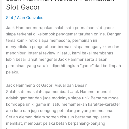
Slot Gacor
Slot
/
Alan Gonzales
Jack Hammer merupakan salah satu permainan slot gacor
siapa terkenal di kelompok penggemar taruhan online. Dengan
tema komik retro siapa memesona, permainan ini
menyediakan pengetahuan bermain siapa mengasyikkan dan
menghibur. Internal review ini satu, kami bakal membahas
lebih besar lanjut mengenai Jack Hammer serta alasan
permainan yang satu ini diperhitungkan “gacor” dari berlimpah
pelaku.
Jack Hammer Slot Gacor: Visual dan Desain
Salah satu masalah apa membuat Jack Hammer muncul
adalah gambar dan juga modelnya siapa unik.Bersama mode
komik apa unik, game ini satu memamerkan karakter-karakter
apa lucu dan juga dongeng petualangan yang memesona.
Setiap elemen dalam screen disusun bersama rapi serta
memikat, membuat pelaku betah berpanjang-panjang