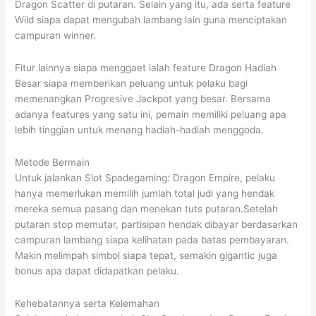
Dragon Scatter di putaran. Selain yang itu, ada serta feature
Wild siapa dapat mengubah lambang lain guna menciptakan
campuran winner.
Fitur lainnya siapa menggaet ialah feature Dragon Hadiah
Besar siapa memberikan peluang untuk pelaku bagi
memenangkan Progresive Jackpot yang besar. Bersama
adanya features yang satu ini, pemain memiliki peluang apa
lebih tinggian untuk menang hadiah-hadiah menggoda.
Metode Bermain
Untuk jalankan Slot Spadegaming: Dragon Empire, pelaku
hanya memerlukan memilih jumlah total judi yang hendak
mereka semua pasang dan menekan tuts putaran.Setelah
putaran stop memutar, partisipan hendak dibayar berdasarkan
campuran lambang siapa kelihatan pada batas pembayaran.
Makin melimpah simbol siapa tepat, semakin gigantic juga
bonus apa dapat didapatkan pelaku.
Kehebatannya serta Kelemahan