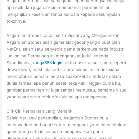
Asgardian Stones. Bersama judul legenda Bangsa Norwegia
apa epik dan juga ciri-ciri memesona, permainan ini
menjanjikan keseruan tanpa kendala kepada sekumpulan
tokohnya.
Asgardian Stones: Judul serta Visual yang Mengesankan
Asgardian Stones ialah game slot gacor yang dibuat oleh
NetEnt, salah satu penyedia game terkemuka pada industri
judi online.Permainan ini mengangkat judul legenda
Skandinavia,
mega888 login
serta unsur-unsur sama seperti
dewa-dewa, makhluk cerita, serta simbol misterius siapa
menciptakan pemain merasa seakan-akan terletak dalam
dunia fantasi apa penuh sesak teka-teki. Nggak cuma itu,
gambar permainan ini juga sangat memukau, bersama visual
yang tajam serta efek-efek visual apa mempesona.
Ciri-Ciri Permainan yang Menarik
Selain dari segi penampilan, Asgardian Stones pula
menawarkan berbagai feature menggaet yang menciptakan
game yang satu ini semakin mengasyikkan guna
diperankan.salah satu ciri pokok sebab game ini ialah