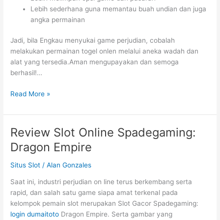
Lebih sederhana guna memantau buah undian dan juga
angka permainan
Jadi, bila Engkau menyukai game perjudian, cobalah
melakukan permainan togel onlen melalui aneka wadah dan
alat yang tersedia.Aman mengupayakan dan semoga
berhasil!…
Menelusuri
Read More »
Taktik
Bermain
Togel
Review Slot Online Spadegaming:
Onlen
Dragon Empire
bersama
Aneka
Situs Slot
/
Alan Gonzales
Wadah
serta
Saat ini, industri perjudian on line terus berkembang serta
Perangkat
rapid, dan salah satu game siapa amat terkenal pada
kelompok pemain slot merupakan Slot Gacor Spadegaming:
login dumaitoto
Dragon Empire. Serta gambar yang