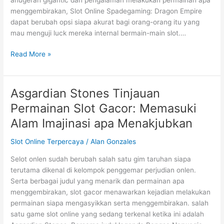
menggembirakan, Slot Online Spadegaming: Dragon Empire
dapat berubah opsi siapa akurat bagi orang-orang itu yang
mau menguji luck mereka internal bermain-main slot.…
Review
Read More »
Slot
Online
Spadegaming:
Asgardian Stones Tinjauan
Dragon
Permainan Slot Gacor: Memasuki
Empire
Alam Imajinasi apa Menakjubkan
Slot Online Terpercaya
/
Alan Gonzales
Selot onlen sudah berubah salah satu gim taruhan siapa
terutama dikenal di kelompok penggemar perjudian onlen.
Serta berbagai judul yang menarik dan permainan apa
menggembirakan, slot gacor menawarkan kejadian melakukan
permainan siapa mengasyikkan serta menggembirakan. salah
satu game slot online yang sedang terkenal ketika ini adalah