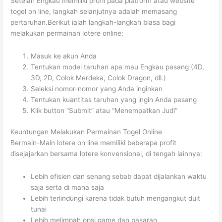
Setelah Engkau memiliki profil pada platform atau website
togel on line, langkah selanjutnya adalah memasang
pertaruhan.Berikut ialah langkah-langkah biasa bagi
melakukan permainan lotere online:
Masuk ke akun Anda
Tentukan model taruhan apa mau Engkau pasang (4D,
3D, 2D, Colok Merdeka, Colok Dragon, dll.)
Seleksi nomor-nomor yang Anda inginkan
Tentukan kuantitas taruhan yang ingin Anda pasang
Klik button “Submit” atau “Menempatkan Judi”
Keuntungan Melakukan Permainan Togel Online
Bermain-Main lotere on line memiliki beberapa profit
disejajarkan bersama lotere konvensional, di tengah lainnya:
Lebih efisien dan senang sebab dapat dijalankan waktu
saja serta di mana saja
Lebih terlindungi karena tidak butuh mengangkut duit
tunai
Lebih melimpah opsi game dan pasaran