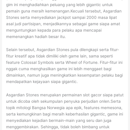
gim ini menghadiahkan peluang yang lebih gigantic untuk
pemain guna meraih kemenangan.Kecuali tersebut, Asgardian
Stones serta menyediakan jackpot sampai 2000 masa lipat
asal judi partisipan, menjadikannya sebagai game siapa amat
menguntungkan kepada para pelaku apa mencapai
memenangkan hadiah besar itu.
Selain tersebut, Asgardian Stones pula dilengkapi serta fitur-
fitur kreatif apa tidak dimiliki oleh game lain, sama seperti
feature Colossal Symbols serta Wheel of Fortune. Fitur-fitur ini
nggak cuma menghasilkan game ini lebih menggaet bagi
dimainkan, namun juga meningkatkan kesempatan pelaku bagi
mendapatkan kejayaan siapa gigantic.
Asgardian Stones merupakan permainan slot gacor siapa patut
untuk dicoba oleh sekumpulan penyuka perjudian onlen.Serta
topik mitologi Bangsa Norwegia apa epik, features memesona,
serta kemungkinan bagi meraih keberhasilan gigantic, game ini
menyediakan kejadian bermain-main yang seru dan juga
menggembirakan. Sehingga, tidak boleh bimbang untuk