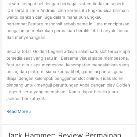
ini satu kompatibel dengan berbagai sistem tindakan seperti
iOS serta Sistem Android, oleh karena itu Engkau bisa bermain
waktu bahkan dan juga dalam mana pun Engkau
bertempat.Feature responsif sebab game ini juga menciptakan
pengalaman melakukan permainan beralih lebih banyak lancar
dan menyenangkan.
Secara total, Golden Legend adalah salah satu slot terbaik apa
tersedia saat yang satu ini. Bersama visual siapa mempesona,
feature gim siapa memesona, kesempatan mengalahkan yang
besar, dan platform siapa kompatibel, game ini pantas guna
dijajal dengan kelompok penggemar slot online. Tidak Boleh
bimbang untuk menguji peruntungan Anda dengan play Golden
Legend serta yang memahami, Kamu dapat beralih juara
jackpot berikutnya!…
Review
Read More »
Slot
Golden
Legend
Jack Hammer: Review Permainan