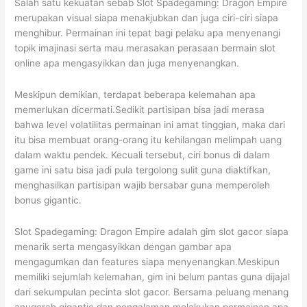
Salah satu kekuatan sebab Slot Spadegaming: Dragon Empire
merupakan visual siapa menakjubkan dan juga ciri-ciri siapa
menghibur. Permainan ini tepat bagi pelaku apa menyenangi
topik imajinasi serta mau merasakan perasaan bermain slot
online apa mengasyikkan dan juga menyenangkan.
Meskipun demikian, terdapat beberapa kelemahan apa
memerlukan dicermati.Sedikit partisipan bisa jadi merasa
bahwa level volatilitas permainan ini amat tinggian, maka dari
itu bisa membuat orang-orang itu kehilangan melimpah uang
dalam waktu pendek. Kecuali tersebut, ciri bonus di dalam
game ini satu bisa jadi pula tergolong sulit guna diaktifkan,
menghasilkan partisipan wajib bersabar guna memperoleh
bonus gigantic.
Slot Spadegaming: Dragon Empire adalah gim slot gacor siapa
menarik serta mengasyikkan dengan gambar apa
mengagumkan dan features siapa menyenangkan.Meskipun
memiliki sejumlah kelemahan, gim ini belum pantas guna dijajal
dari sekumpulan pecinta slot gacor. Bersama peluang menang
anugerah gigantic dan pengalaman melakukan permainan apa