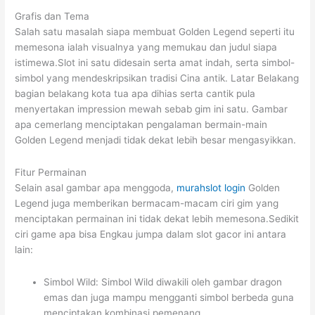
Grafis dan Tema
Salah satu masalah siapa membuat Golden Legend seperti itu
memesona ialah visualnya yang memukau dan judul siapa
istimewa.Slot ini satu didesain serta amat indah, serta simbol-
simbol yang mendeskripsikan tradisi Cina antik. Latar Belakang
bagian belakang kota tua apa dihias serta cantik pula
menyertakan impression mewah sebab gim ini satu. Gambar
apa cemerlang menciptakan pengalaman bermain-main
Golden Legend menjadi tidak dekat lebih besar mengasyikkan.
Fitur Permainan
Selain asal gambar apa menggoda,
murahslot login
Golden
Legend juga memberikan bermacam-macam ciri gim yang
menciptakan permainan ini tidak dekat lebih memesona.Sedikit
ciri game apa bisa Engkau jumpa dalam slot gacor ini antara
lain:
Simbol Wild: Simbol Wild diwakili oleh gambar dragon
emas dan juga mampu mengganti simbol berbeda guna
menciptakan kombinasi pemenang.