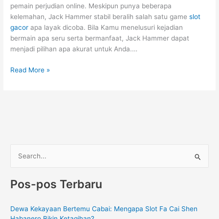
pemain perjudian online. Meskipun punya beberapa
kelemahan, Jack Hammer stabil beralih salah satu game
slot
gacor
apa layak dicoba. Bila Kamu menelusuri kejadian
bermain apa seru serta bermanfaat, Jack Hammer dapat
menjadi pilihan apa akurat untuk Anda.…
Jack
Read More »
Hammer:
Review
Permainan
Slot
Gacor
C
a
r
Pos-pos Terbaru
i
u
Dewa Kekayaan Bertemu Cabai: Mengapa Slot Fa Cai Shen
n
Habanero Bikin Ketagihan?