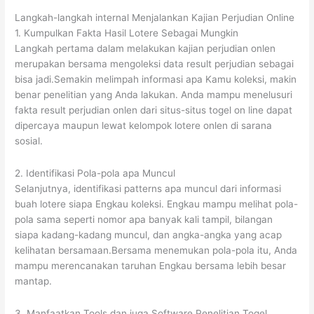
Langkah-langkah internal Menjalankan Kajian Perjudian Online
1. Kumpulkan Fakta Hasil Lotere Sebagai Mungkin
Langkah pertama dalam melakukan kajian perjudian onlen
merupakan bersama mengoleksi data result perjudian sebagai
bisa jadi.Semakin melimpah informasi apa Kamu koleksi, makin
benar penelitian yang Anda lakukan. Anda mampu menelusuri
fakta result perjudian onlen dari situs-situs togel on line dapat
dipercaya maupun lewat kelompok lotere onlen di sarana
sosial.
2. Identifikasi Pola-pola apa Muncul
Selanjutnya, identifikasi patterns apa muncul dari informasi
buah lotere siapa Engkau koleksi. Engkau mampu melihat pola-
pola sama seperti nomor apa banyak kali tampil, bilangan
siapa kadang-kadang muncul, dan angka-angka yang acap
kelihatan bersamaan.Bersama menemukan pola-pola itu, Anda
mampu merencanakan taruhan Engkau bersama lebih besar
mantap.
3. Manfaatkan Tools dan juga Software Penelitian Togel