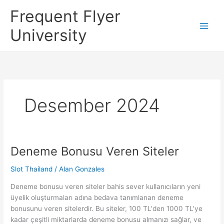
Lewati
Frequent Flyer
ke
konten
University
Desember 2024
Deneme Bonusu Veren Siteler
Slot Thailand
/
Alan Gonzales
Deneme bonusu veren siteler bahis sever kullanıcıların yeni
üyelik oluşturmaları adına bedava tanımlanan deneme
bonusunu veren sitelerdir. Bu siteler, 100 TL'den 1000 TL'ye
kadar çeşitli miktarlarda deneme bonusu almanızı sağlar, ve