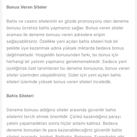
Bonus Veren Siteler
Bahis ve casino sitelerinin en gözde promosyonu olan deneme
bonusu ücretsiz bahis yapmanızı sağlar. Bonus veren siteler
araması ile deneme bonusu veren adreslere erişim
sağlayabilirsiniz. Özellikle yeni açılan bahis siteleri hızlı bir
şekilde üye kazanmak adına yüksek miktarda bedava bonus
dağıtmaktadır. Hoşgeldin bonusundan farkı, bu bonus için
herhangi bir yatırım yapmanız gerekmemektedir. Sadece yeni
üyeliğinize özel tanımlanan bu deneme bonusuna, bonus veren
siteler üzerinden ulaşabilirsiniz. Sizler için yeni açılan bahis
siteleri üzerinde yüksek bonus veren siteleri inceledik.
Bahis Siteleri
Deneme bonusu aldığınız siteler arasında güvenilir bahis
sitelerini tercih etmek önemlidir. Çünkü kazandığınız parayı
çekim yapamadıktan sonra hiçbir anlamı kalmaz. Bedava
deneme bonusları ile para kazanabileceğiniz güvenilir bahis
siteleri arasında Jojobet, Betbaba, Betwoon, Superbahis gibi