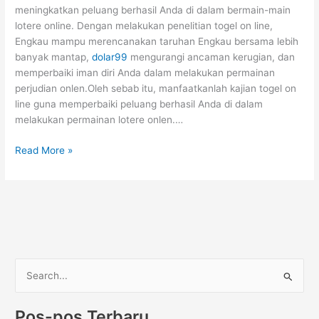
meningkatkan peluang berhasil Anda di dalam bermain-main
lotere online. Dengan melakukan penelitian togel on line,
Engkau mampu merencanakan taruhan Engkau bersama lebih
banyak mantap,
dolar99
mengurangi ancaman kerugian, dan
memperbaiki iman diri Anda dalam melakukan permainan
perjudian onlen.Oleh sebab itu, manfaatkanlah kajian togel on
line guna memperbaiki peluang berhasil Anda di dalam
melakukan permainan lotere onlen.…
Memanfaatkan
Read More »
Kajian
Lotere
Onlen
bagi
Menaikkan
Kesempatan
Menang
C
a
r
Pos-pos Terbaru