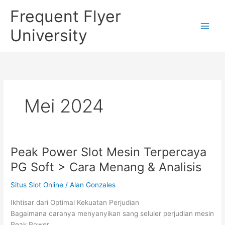
Lewati
Frequent Flyer
ke
konten
University
Mei 2024
Peak Power Slot Mesin Terpercaya
PG Soft > Cara Menang & Analisis
Situs Slot Online
/
Alan Gonzales
Ikhtisar dari Optimal Kekuatan Perjudian
Bagaimana caranya menyanyikan sang seluler perjudian mesin
Peak Power