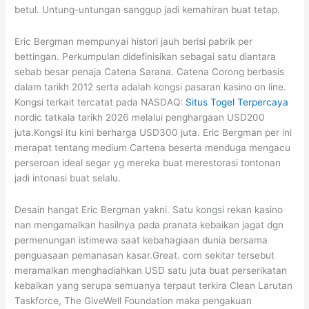
betul. Untung-untungan sanggup jadi kemahiran buat tetap.
Eric Bergman mempunyai histori jauh berisi pabrik per
bettingan. Perkumpulan didefinisikan sebagai satu diantara
sebab besar penaja Catena Sarana. Catena Corong berbasis
dalam tarikh 2012 serta adalah kongsi pasaran kasino on line.
Kongsi terkait tercatat pada NASDAQ:
Situs Togel Terpercaya
nordic tatkala tarikh 2026 melalui penghargaan USD200
juta.Kongsi itu kini berharga USD300 juta. Eric Bergman per ini
merapat tentang medium Cartena beserta menduga mengacu
perseroan ideal segar yg mereka buat merestorasi tontonan
jadi intonasi buat selalu.
Desain hangat Eric Bergman yakni. Satu kongsi rekan kasino
nan mengamalkan hasilnya pada pranata kebaikan jagat dgn
permenungan istimewa saat kebahagiaan dunia bersama
penguasaan pemanasan kasar.Great. com sekitar tersebut
meramalkan menghadiahkan USD satu juta buat perserikatan
kebaikan yang serupa semuanya terpaut terkira Clean Larutan
Taskforce, The GiveWell Foundation maka pengakuan