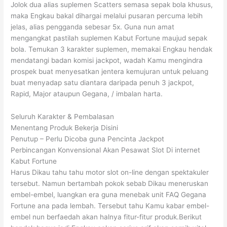
Jolok dua alias suplemen Scatters semasa sepak bola khusus,
maka Engkau bakal dihargai melalui pusaran percuma lebih
jelas, alias pengganda sebesar 5x. Guna nun amat
mengangkat pastilah suplemen Kabut Fortune maujud sepak
bola. Temukan 3 karakter suplemen, memakai Engkau hendak
mendatangi badan komisi jackpot, wadah Kamu mengindra
prospek buat menyesatkan jentera kemujuran untuk peluang
buat menyadap satu diantara daripada penuh 3 jackpot,
Rapid, Major ataupun Gegana, / imbalan harta.
Seluruh Karakter & Pembalasan
Menentang Produk Bekerja Disini
Penutup – Perlu Dicoba guna Pencinta Jackpot
Perbincangan Konvensional Akan Pesawat Slot Di internet
Kabut Fortune
Harus Dikau tahu tahu motor slot on-line dengan spektakuler
tersebut. Namun bertambah pokok sebab Dikau meneruskan
embel-embel, luangkan era guna menebak unit FAQ Gegana
Fortune ana pada lembah. Tersebut tahu Kamu kabar embel-
embel nun berfaedah akan halnya fitur-fitur produk.Berikut