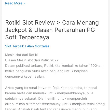
Gorilla
Read More »
Go
Wild
Judi
Rotiki Slot Review > Cara Menang
Online
Jackpot & Ulasan Pertaruhan PG
Dragoon
Soft
Soft Terpercaya
–
Slot Terbaik
/
Alan Gonzales
Panduan
And
Mesin slot dari Rotiki
Analisis
Ulasan Mesin slot dari Rotiki 2022
Dalam publikasi terbaru, Rotiki, kita kembali ke tahun 1700-an,
ketika penguasa Suku Azec berjuang untuk berpisah
dengannya keberhasilan.
Aztec yang terkenal inovator, Raja Kamehameha, terkenal
karena harta dan menolak untuk menyerahkannya, pula
setelah nya sekarat. Dia memilih untuk memperoleh
dikebumikan di tempat tersembunyi untuk menjauh tebal orang
tangan. Apakah kisah tentang rahasianya mengubur yang