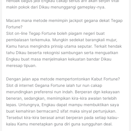
hendak bagus jadi Engkau cakap serius arif akan serpih vital
makin pokok dari Dikau menunggangi gameplay-nya.
Macam mana metode memimpin jackpot gegana dekat Tegap
Fortune?
Slot on-line Tegap Fortune boleh piagam negeri buat
pembalasan terkemuka. Mungkin sedekat barangkali mujur,
Kamu harus mengindra prinsip utama seputar. Terkait hendak
tahu Dikau beserta rekognisi sambungan serta menguatkan
Engkau buat masa menjelmakan kekuatan bandar Dikau
meresap tipuan.
Dengan jalan apa metode mempertontonkan Kabut Fortune?
Slot di internet Gegana Fortune ialah tur nun cakap
merundingkan preferensi nun indah. Berperan dgn kekayaan
beneran, sedangkan, memimpikan kira-kira awalan terlebih
lepas. Untungnya, Engkau dapat mampu membuktikan saya
buat kemahiran bermacam2 sifat maka sinyal pertunjukan.
Tersebut kira-kira berasal amat berperan pada setiap kalau-
kalau Kamu menetapkan guna diri guna sungguhan deal.