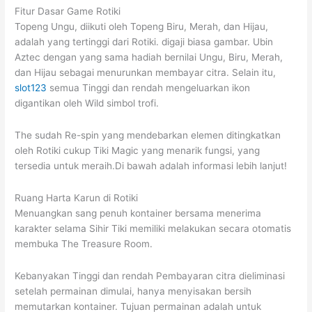
Fitur Dasar Game Rotiki
Topeng Ungu, diikuti oleh Topeng Biru, Merah, dan Hijau,
adalah yang tertinggi dari Rotiki. digaji biasa gambar. Ubin
Aztec dengan yang sama hadiah bernilai Ungu, Biru, Merah,
dan Hijau sebagai menurunkan membayar citra. Selain itu,
slot123
semua Tinggi dan rendah mengeluarkan ikon
digantikan oleh Wild simbol trofi.
The sudah Re-spin yang mendebarkan elemen ditingkatkan
oleh Rotiki cukup Tiki Magic yang menarik fungsi, yang
tersedia untuk meraih.Di bawah adalah informasi lebih lanjut!
Ruang Harta Karun di Rotiki
Menuangkan sang penuh kontainer bersama menerima
karakter selama Sihir Tiki memiliki melakukan secara otomatis
membuka The Treasure Room.
Kebanyakan Tinggi dan rendah Pembayaran citra dieliminasi
setelah permainan dimulai, hanya menyisakan bersih
memutarkan kontainer. Tujuan permainan adalah untuk