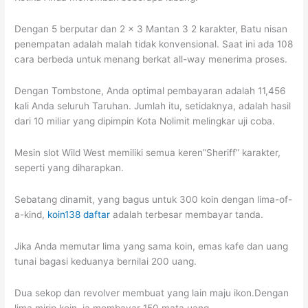
Dengan 5 berputar dan 2 x 3 Mantan 3 2 karakter, Batu nisan
penempatan adalah malah tidak konvensional. Saat ini ada 108
cara berbeda untuk menang berkat all-way menerima proses.
Dengan Tombstone, Anda optimal pembayaran adalah 11,456
kali Anda seluruh Taruhan. Jumlah itu, setidaknya, adalah hasil
dari 10 miliar yang dipimpin Kota Nolimit melingkar uji coba.
Mesin slot Wild West memiliki semua keren”Sheriff” karakter,
seperti yang diharapkan.
Sebatang dinamit, yang bagus untuk 300 koin dengan lima-of-
a-kind,
koin138 daftar
adalah terbesar membayar tanda.
Jika Anda memutar lima yang sama koin, emas kafe dan uang
tunai bagasi keduanya bernilai 200 uang.
Dua sekop dan revolver membuat yang lain maju ikon.Dengan
lima mirip koin, ia membayar 150 mata uang.