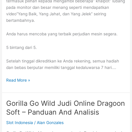
termasuk pilihan kepada mengambil beberapa” knalpot” lubang
pada monitor dan besar menang seperti mendapatkan
video”Yang Baik, Yang Jahat, dan Yang Jelek” seiring
bertambahnya.
Anda harus mencoba yang terbaik perjudian mesin segera.
5 bintang dari 5.
Setelah tinggal dikreditkan ke Anda rekening, semua hadiah
dan bebas berputar memiliki tanggal kedaluwarsa 7 hari.…
Tombstone
Read More »
Slot
Review
Nolimit
Gorilla Go Wild Judi Online Dragoon
City
Soft – Panduan And Analisis
Slots
Tergacor
Slot Indonesia
/
Alan Gonzales
>>
Panduan