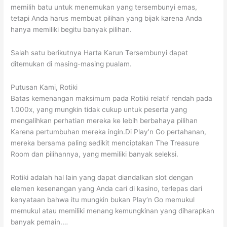
memilih batu untuk menemukan yang tersembunyi emas,
tetapi Anda harus membuat pilihan yang bijak karena Anda
hanya memiliki begitu banyak pilihan.
Salah satu berikutnya Harta Karun Tersembunyi dapat
ditemukan di masing-masing pualam.
Putusan Kami, Rotiki
Batas kemenangan maksimum pada Rotiki relatif rendah pada
1.000x, yang mungkin tidak cukup untuk peserta yang
mengalihkan perhatian mereka ke lebih berbahaya pilihan
Karena pertumbuhan mereka ingin.Di Play’n Go pertahanan,
mereka bersama paling sedikit menciptakan The Treasure
Room dan pilihannya, yang memiliki banyak seleksi.
Rotiki adalah hal lain yang dapat diandalkan slot dengan
elemen kesenangan yang Anda cari di kasino, terlepas dari
kenyataan bahwa itu mungkin bukan Play’n Go memukul
memukul atau memiliki menang kemungkinan yang diharapkan
banyak pemain.…