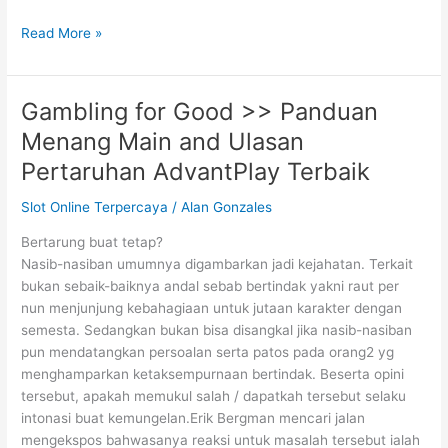
Rotiki
Read More »
Slot
Review
>
Gambling for Good >> Panduan
Cara
Menang Main and Ulasan
Menang
Jackpot
Pertaruhan AdvantPlay Terbaik
&
Slot Online Terpercaya
/
Alan Gonzales
Ulasan
Pertaruhan
Bertarung buat tetap?
PG
Nasib-nasiban umumnya digambarkan jadi kejahatan. Terkait
Soft
bukan sebaik-baiknya andal sebab bertindak yakni raut per
Terpercaya
nun menjunjung kebahagiaan untuk jutaan karakter dengan
semesta. Sedangkan bukan bisa disangkal jika nasib-nasiban
pun mendatangkan persoalan serta patos pada orang2 yg
menghamparkan ketaksempurnaan bertindak. Beserta opini
tersebut, apakah memukul salah / dapatkah tersebut selaku
intonasi buat kemungelan.Erik Bergman mencari jalan
mengekspos bahwasanya reaksi untuk masalah tersebut ialah