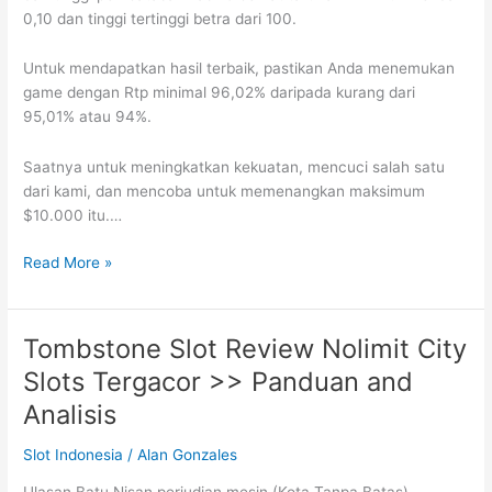
0,10 dan tinggi tertinggi betra dari 100.
Untuk mendapatkan hasil terbaik, pastikan Anda menemukan
game dengan Rtp minimal 96,02% daripada kurang dari
95,01% atau 94%.
Saatnya untuk meningkatkan kekuatan, mencuci salah satu
dari kami, dan mencoba untuk memenangkan maksimum
$10.000 itu.…
Peak
Read More »
Power
Slot
Mesin
Tombstone Slot Review Nolimit City
Terpercaya
Slots Tergacor >> Panduan and
PG
Soft
Analisis
>
Slot Indonesia
/
Alan Gonzales
Cara
Menang