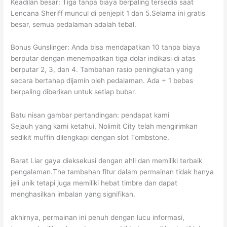
Keadilan besar: Tiga tanpa biaya berpaling tersedia saat
Lencana Sheriff muncul di penjepit 1 dan 5.Selama ini gratis
besar, semua pedalaman adalah tebal.
Bonus Gunslinger: Anda bisa mendapatkan 10 tanpa biaya
berputar dengan menempatkan tiga dolar indikasi di atas
berputar 2, 3, dan 4. Tambahan rasio peningkatan yang
secara bertahap dijamin oleh pedalaman. Ada + 1 bebas
berpaling diberikan untuk setiap bubar.
Batu nisan gambar pertandingan: pendapat kami
Sejauh yang kami ketahui, Nolimit City telah mengirimkan
sedikit muffin dilengkapi dengan slot Tombstone.
Barat Liar gaya dieksekusi dengan ahli dan memiliki terbaik
pengalaman.The tambahan fitur dalam permainan tidak hanya
jeli unik tetapi juga memiliki hebat timbre dan dapat
menghasilkan imbalan yang signifikan.
akhirnya, permainan ini penuh dengan lucu informasi,