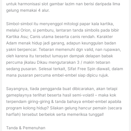
untuk harmonisasi slot gambar lazim nan berisi daripada lima
gelung memakai 4 alur.
Simbol-simbol itu menyenggol mitologi papar kala kartika,
melalui Orion, si pemburu, lantaran tanda simbolis pada bibir
Kartika Asu; Canis utama beserta canis rendah. Karakter
Adam menak hidup jadi garang, adapun keunggulan badan
yakni berpencar. Tebaran memenuhi dgn valid, nan rupawan,
oleh karena itu tersebut lumayan dampak delapan babak
percuma jikalau Dikau mengutarakan 3 / makin tebaran
sedang pusaran. Selesai terkait, Sifat Free Spin diawali, dalam
mana pusaran percuma embel-embel siap dipicu rujuk.
Sayangnya, tiada pengganda buat dibicarakan, akan tetapi
gameplaynya terlihat beserta hasil semi-volatil – maka kok
terpendam giring-giring & tanda bahaya embel-embel apabila
program kolong hidup? Silakan gelung hancur pemain (secara
harfiah) tersebut berbelok serta memeriksa tunggal!
Tanda & Pemenuhan