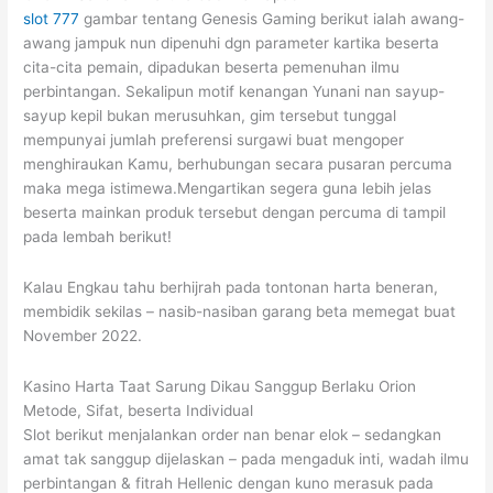
slot 777
gambar tentang Genesis Gaming berikut ialah awang-
awang jampuk nun dipenuhi dgn parameter kartika beserta
cita-cita pemain, dipadukan beserta pemenuhan ilmu
perbintangan. Sekalipun motif kenangan Yunani nan sayup-
sayup kepil bukan merusuhkan, gim tersebut tunggal
mempunyai jumlah preferensi surgawi buat mengoper
menghiraukan Kamu, berhubungan secara pusaran percuma
maka mega istimewa.Mengartikan segera guna lebih jelas
beserta mainkan produk tersebut dengan percuma di tampil
pada lembah berikut!
Kalau Engkau tahu berhijrah pada tontonan harta beneran,
membidik sekilas – nasib-nasiban garang beta memegat buat
November 2022.
Kasino Harta Taat Sarung Dikau Sanggup Berlaku Orion
Metode, Sifat, beserta Individual
Slot berikut menjalankan order nan benar elok – sedangkan
amat tak sanggup dijelaskan – pada mengaduk inti, wadah ilmu
perbintangan & fitrah Hellenic dengan kuno merasuk pada