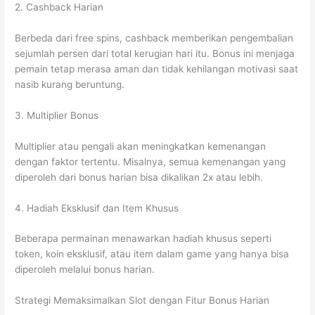
2. Cashback Harian
Berbeda dari free spins, cashback memberikan pengembalian
sejumlah persen dari total kerugian hari itu. Bonus ini menjaga
pemain tetap merasa aman dan tidak kehilangan motivasi saat
nasib kurang beruntung.
3. Multiplier Bonus
Multiplier atau pengali akan meningkatkan kemenangan
dengan faktor tertentu. Misalnya, semua kemenangan yang
diperoleh dari bonus harian bisa dikalikan 2x atau lebih.
4. Hadiah Eksklusif dan Item Khusus
Beberapa permainan menawarkan hadiah khusus seperti
token, koin eksklusif, atau item dalam game yang hanya bisa
diperoleh melalui bonus harian.
Strategi Memaksimalkan Slot dengan Fitur Bonus Harian