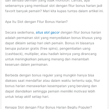
dan sensasi bermain yang tidak monoton. Lantas, apa
sebenarnya yang membuat slot dengan fitur bonus harian jadi
favorit banyak pemain? Mari kita kupas tuntas dalam artikel ini.
Apa Itu Slot dengan Fitur Bonus Harian?
Secara sederhana,
situs slot gacor
dengan fitur bonus harian
adalah permainan slot yang menyediakan bonus khusus yang
dapat diklaim setiap hari oleh pemain. Bonus ini biasanya
berupa putaran gratis (free spins), pengembalian uang
(cashback), multiplier, atau hadiah lainnya yang dirancang
untuk meningkatkan peluang menang dan menambah
keseruan dalam permainan.
Berbeda dengan bonus reguler yang mungkin hanya bisa
diakses saat mendaftar atau dalam waktu tertentu saja, fitur
bonus harian menawarkan kesempatan yang berulang dan
dapat diandalkan sehingga pemain memiliki motivasi lebih
untuk tetap aktif setiap hari.
Kenapa Slot dengan Fitur Bonus Harian Begitu Populer?