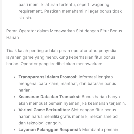
pasti memiliki aturan tertentu, seperti wagering
requirement. Pastikan memahami ini agar bonus tidak
sia-sia.
Peran Operator dalam Menawarkan Slot dengan Fitur Bonus
Harian
Tidak kalah penting adalah peran operator atau penyedia
layanan game yang mendukung keberhasilan fitur bonus
harian. Operator yang kredibel akan menawarkan:
Transparansi dalam Promosi:
Informasi lengkap
mengenai cara klaim, manfaat, dan batasan bonus
harian.
Keamanan Data dan Transaksi:
Bonus harian hanya
akan membuat pemain nyaman jika keamanan terjamin.
Variasi Game Berkualitas:
Slot dengan fitur bonus
harian harus memiliki grafis menarik, mekanisme adil,
dan teknologi canggih.
Layanan Pelanggan Responsif:
Membantu pemain