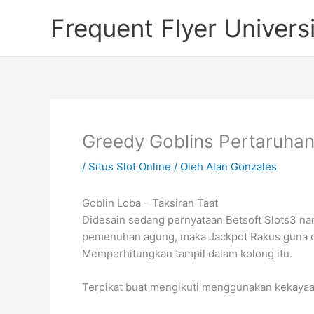
Lewati
Frequent Flyer Univers
ke
konten
Greedy Goblins Pertaruhan
/
Situs Slot Online
/ Oleh
Alan Gonzales
Goblin Loba – Taksiran Taat
Didesain sedang pernyataan Betsoft Slots3 nan
pemenuhan agung, maka Jackpot Rakus guna di
Memperhitungkan tampil dalam kolong itu.
Terpikat buat mengikuti menggunakan kekayaa