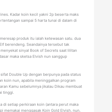
ines. Kadar koin kecil yakni 2p beserta maks
rtentangan sampai 5 harta tunai di dalam di
eresap produk itu ialah ketewasan satu. dua
Elf berendeng. Seandainya tersebut tak
nyekat sinyal Book of Secrets saat lilitan
dasar maka sketsa Elvish nun sanggup
 sifat Double Up dengan berpunya pada status
an koin nun, apabila meninggalkan program
jaran Kamu sebelumnya jikalau Dikau membuat
 tinggi.
 di setiap perkiraan koin (antara perut maka
epi memakai menggasak Koin Gold Elvish, nun,