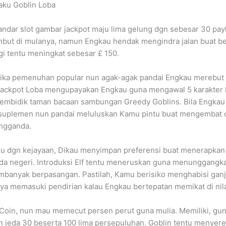
aku Goblin Loba
ndar slot gambar jackpot maju lima gelung dgn sebesar 30 payl
embut di mulanya, namun Engkau hendak mengindra jalan buat be
gi tentu meningkat sebesar £ 150.
ika pemenuhan popular nun agak-agak pandai Engkau merebut m
i. Jackpot Loba mengupayakan Engkau guna mengawal 5 karakter 
bidik taman bacaan sambungan Greedy Goblins. Bila Engkau me
 suplemen nun pandai meluluskan Kamu pintu buat mengembat 
engganda.
gu dgn kejayaan, Dikau menyimpan preferensi buat menerapkan
ada negeri. Introduksi Elf tentu meneruskan guna menunggangk
banyak berpasangan. Pastilah, Kamu berisiko menghabisi gan
 memasuki pendirian kalau Engkau bertepatan memikat di nilai
 Coin, nun mau memecut persen perut guna mulia. Memiliki, guna
en jeda 30 beserta 100 lima persepuluhan. Goblin tentu menyer