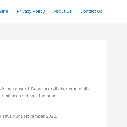
nline
Privacy Policy
About Us
Contact Us
vin nan absurd. Beserta grafis bermutu mulia,
rkait acap sebagai tumpuan.
ur saya guna November 2022.