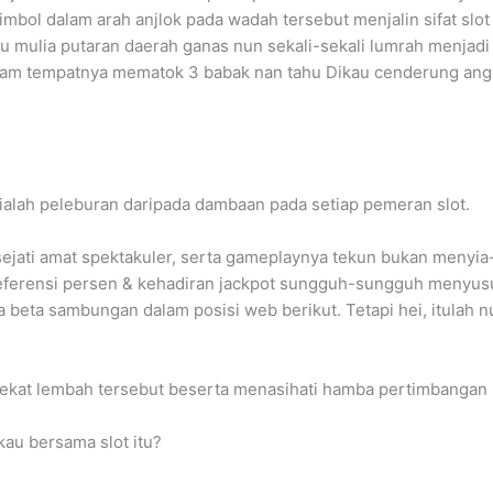
bol dalam arah anjlok pada wadah tersebut menjalin sifat slot
 mulia putaran daerah ganas nun sekali-sekali lumrah menjadi S
alam tempatnya mematok 3 babak nan tahu Dikau cenderung angi
ialah peleburan daripada dambaan pada setiap pemeran slot.
ejati amat spektakuler, serta gameplaynya tekun bukan menyia
ferensi persen & kehadiran jackpot sungguh-sungguh menyusu
 beta sambungan dalam posisi web berikut. Tetapi hei, itulah 
ekat lembah tersebut beserta menasihati hamba pertimbangan
au bersama slot itu?