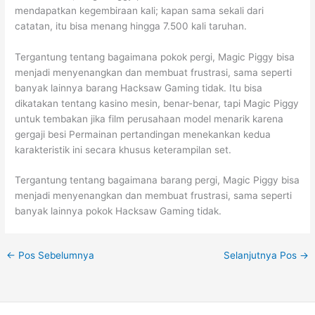
mendapatkan kegembiraan kali; kapan sama sekali dari
catatan, itu bisa menang hingga 7.500 kali taruhan.
Tergantung tentang bagaimana pokok pergi, Magic Piggy bisa
menjadi menyenangkan dan membuat frustrasi, sama seperti
banyak lainnya barang Hacksaw Gaming tidak. Itu bisa
dikatakan tentang kasino mesin, benar-benar, tapi Magic Piggy
untuk tembakan jika film perusahaan model menarik karena
gergaji besi Permainan pertandingan menekankan kedua
karakteristik ini secara khusus keterampilan set.
Tergantung tentang bagaimana barang pergi, Magic Piggy bisa
menjadi menyenangkan dan membuat frustrasi, sama seperti
banyak lainnya pokok Hacksaw Gaming tidak.
←
Pos Sebelumnya
Selanjutnya Pos
→