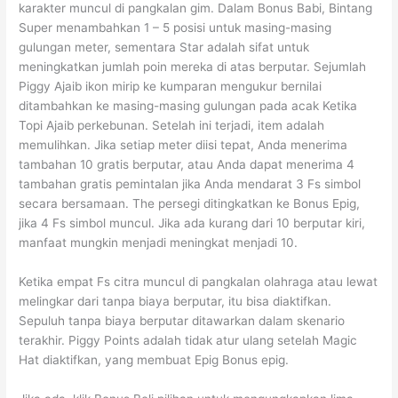
karakter muncul di pangkalan gim. Dalam Bonus Babi, Bintang
Super menambahkan 1 – 5 posisi untuk masing-masing
gulungan meter, sementara Star adalah sifat untuk
meningkatkan jumlah poin mereka di atas berputar. Sejumlah
Piggy Ajaib ikon mirip ke kumparan mengukur bernilai
ditambahkan ke masing-masing gulungan pada acak Ketika
Topi Ajaib perkebunan. Setelah ini terjadi, item adalah
memulihkan. Jika setiap meter diisi tepat, Anda menerima
tambahan 10 gratis berputar, atau Anda dapat menerima 4
tambahan gratis pemintalan jika Anda mendarat 3 Fs simbol
secara bersamaan. The persegi ditingkatkan ke Bonus Epig,
jika 4 Fs simbol muncul. Jika ada kurang dari 10 berputar kiri,
manfaat mungkin menjadi meningkat menjadi 10.
Ketika empat Fs citra muncul di pangkalan olahraga atau lewat
melingkar dari tanpa biaya berputar, itu bisa diaktifkan.
Sepuluh tanpa biaya berputar ditawarkan dalam skenario
terakhir. Piggy Points adalah tidak atur ulang setelah Magic
Hat diaktifkan, yang membuat Epig Bonus epig.