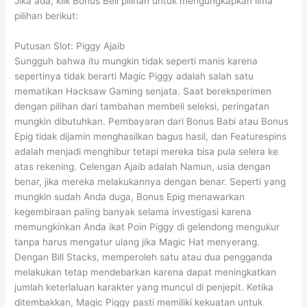
Jika ada, klik Bonus Beli pilihan untuk mengungkapkan lima
pilihan berikut:
Putusan Slot: Piggy Ajaib
Sungguh bahwa itu mungkin tidak seperti manis karena
sepertinya tidak berarti Magic Piggy adalah salah satu
mematikan Hacksaw Gaming senjata. Saat bereksperimen
dengan pilihan dari tambahan membeli seleksi, peringatan
mungkin dibutuhkan. Pembayaran dari Bonus Babi atau Bonus
Epig tidak dijamin menghasilkan bagus hasil, dan Featurespins
adalah menjadi menghibur tetapi mereka bisa pula selera ke
atas rekening. Celengan Ajaib adalah Namun, usia dengan
benar, jika mereka melakukannya dengan benar. Seperti yang
mungkin sudah Anda duga, Bonus Epig menawarkan
kegembiraan paling banyak selama investigasi karena
memungkinkan Anda ikat Poin Piggy di gelendong mengukur
tanpa harus mengatur ulang jika Magic Hat menyerang.
Dengan Bill Stacks, memperoleh satu atau dua pengganda
melakukan tetap mendebarkan karena dapat meningkatkan
jumlah keterlaluan karakter yang muncul di penjepit. Ketika
ditembakkan, Magic Piggy pasti memiliki kekuatan untuk