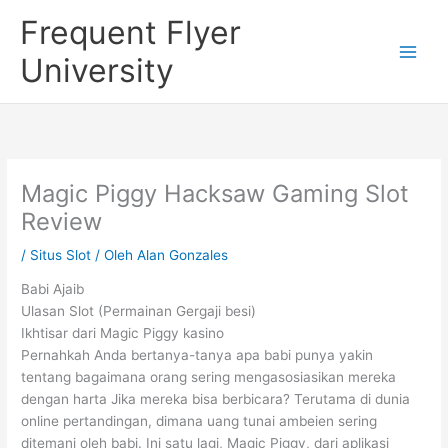
Lewati
Frequent Flyer
ke
konten
University
Magic Piggy Hacksaw Gaming Slot
Review
/
Situs Slot
/ Oleh
Alan Gonzales
Babi Ajaib
Ulasan Slot (Permainan Gergaji besi)
Ikhtisar dari Magic Piggy kasino
Pernahkah Anda bertanya-tanya apa babi punya yakin
tentang bagaimana orang sering mengasosiasikan mereka
dengan harta Jika mereka bisa berbicara? Terutama di dunia
online pertandingan, dimana uang tunai ambeien sering
ditemani oleh babi. Ini satu lagi, Magic Piggy, dari aplikasi