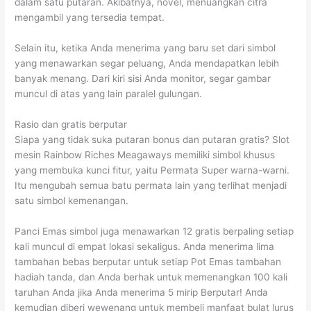
dalam satu putaran. Akibatnya, novel, menuangkan citra
mengambil yang tersedia tempat.
Selain itu, ketika Anda menerima yang baru set dari simbol
yang menawarkan segar peluang, Anda mendapatkan lebih
banyak menang. Dari kiri sisi Anda monitor, segar gambar
muncul di atas yang lain paralel gulungan.
Rasio dan gratis berputar
Siapa yang tidak suka putaran bonus dan putaran gratis? Slot
mesin Rainbow Riches Meagaways memiliki simbol khusus
yang membuka kunci fitur, yaitu Permata Super warna-warni.
Itu mengubah semua batu permata lain yang terlihat menjadi
satu simbol kemenangan.
Panci Emas simbol juga menawarkan 12 gratis berpaling setiap
kali muncul di empat lokasi sekaligus. Anda menerima lima
tambahan bebas berputar untuk setiap Pot Emas tambahan
hadiah tanda, dan Anda berhak untuk memenangkan 100 kali
taruhan Anda jika Anda menerima 5 mirip Berputar! Anda
kemudian diberi wewenang untuk membeli manfaat bulat lurus