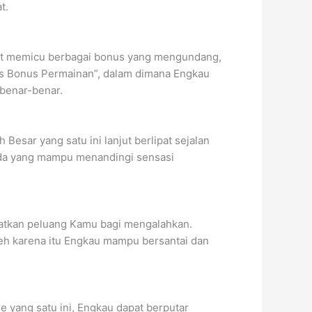
t.
apat memicu berbagai bonus yang mengundang,
olts Bonus Permainan”, dalam dimana Engkau
 benar-benar.
Besar yang satu ini lanjut berlipat sejalan
 ada yang mampu menandingi sensasi
katkan peluang Kamu bagi mengalahkan.
eh karena itu Engkau mampu bersantai dan
re yang satu ini, Engkau dapat berputar