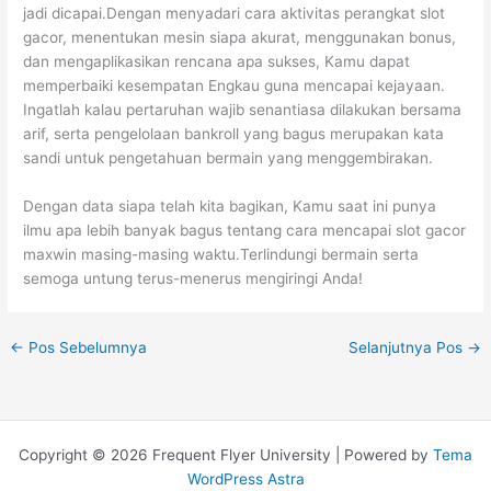
jadi dicapai.Dengan menyadari cara aktivitas perangkat slot
gacor, menentukan mesin siapa akurat, menggunakan bonus,
dan mengaplikasikan rencana apa sukses, Kamu dapat
memperbaiki kesempatan Engkau guna mencapai kejayaan.
Ingatlah kalau pertaruhan wajib senantiasa dilakukan bersama
arif, serta pengelolaan bankroll yang bagus merupakan kata
sandi untuk pengetahuan bermain yang menggembirakan.
Dengan data siapa telah kita bagikan, Kamu saat ini punya
ilmu apa lebih banyak bagus tentang cara mencapai slot gacor
maxwin masing-masing waktu.Terlindungi bermain serta
semoga untung terus-menerus mengiringi Anda!
←
Pos Sebelumnya
Selanjutnya Pos
→
Copyright © 2026 Frequent Flyer University | Powered by
Tema
WordPress Astra