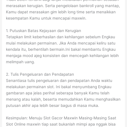
merasakan kerugian. Serta pengelolaan bankroll yang mantap,
Kamu dapat merasakan gim lebih long time serta menaikkan
kesempatan Kamu untuk mencapai maxwin.
1. Putuskan Batas Kejayaan dan Kerugian
Tetapkan limit keberhasilan dan kehilangan sebelum Engkau
mulai melakukan permainan. Jika Anda mencapai keliru satu
kendala itu, berhentilah bermain.Ini bakal membantu Engkau
menjaga mood ajeg konsisten dan mencegah kehilangan lebih
melimpah uang.
2. Tulis Pengeluaran dan Pendapatan
Senantiasa tulis pengeluaran dan pendapatan Anda waktu
melakukan permainan slot. Ini bakal menyumbang Engkau
gambaran apa jelas perihal seberapa banyak Kamu telah
menang atau kalah, beserta memudahkan Kamu menghasilkan
putusan akhir apa lebih besar bagus di masa muka.
Kesimpulan: Menuju Slot Gacor Maxwin Masing-Masing Saat
Slot Online maxwin tiap saat bukanlah mimpi apa nggak bisa