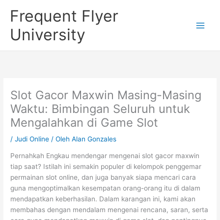
Lewati
Frequent Flyer
ke
konten
University
Slot Gacor Maxwin Masing-Masing
Waktu: Bimbingan Seluruh untuk
Mengalahkan di Game Slot
/
Judi Online
/ Oleh
Alan Gonzales
Pernahkah Engkau mendengar mengenai slot gacor maxwin
tiap saat? Istilah ini semakin populer di kelompok penggemar
permainan slot online, dan juga banyak siapa mencari cara
guna mengoptimalkan kesempatan orang-orang itu di dalam
mendapatkan keberhasilan. Dalam karangan ini, kami akan
membahas dengan mendalam mengenai rencana, saran, serta