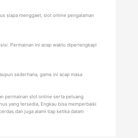
us siapa menggaet, slot online pengalaman
isi. Permainan ini acap waktu diperlengkapi
Walaupun sederhana, game ini acap masa
n permainan slot online serta peluang
onus yang tersedia, Engkau bisa memperbaiki
das dan juga alami tiap ketika dalam