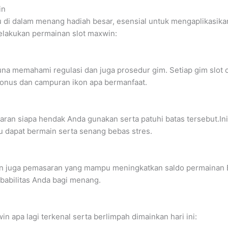
in
 dalam menang hadiah besar, esensial untuk mengaplikasikan
melakukan permainan slot maxwin:
na memahami regulasi dan juga prosedur gim. Setiap gim slot o
bonus dan campuran ikon apa bermanfaat.
ran siapa hendak Anda gunakan serta patuhi batas tersebut.I
 dapat bermain serta senang bebas stres.
 juga pemasaran yang mampu meningkatkan saldo permainan En
babilitas Anda bagi menang.
n apa lagi terkenal serta berlimpah dimainkan hari ini: