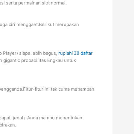
si serta permainan slot normal.
juga ciri menggaet.Berikut merupakan
 Player) siapa lebih bagus,
rupiah138 daftar
gigantic probabilitas Engkau untuk
 pengganda.Fitur-fitur ini tak cuma menambah
endapati jenuh. Anda mampu menentukan
birakan.