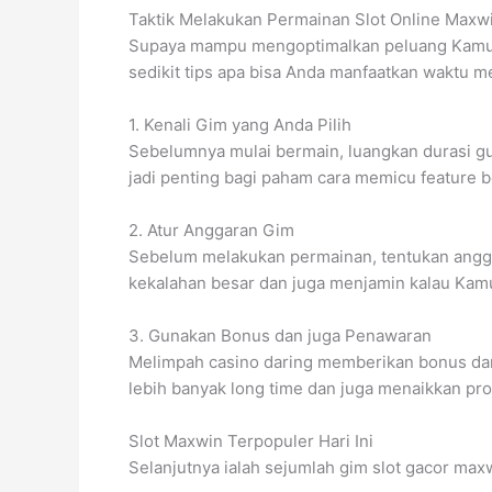
Taktik Melakukan Permainan Slot Online Maxw
Supaya mampu mengoptimalkan peluang Kamu di
sedikit tips apa bisa Anda manfaatkan waktu 
1. Kenali Gim yang Anda Pilih
Sebelumnya mulai bermain, luangkan durasi gu
jadi penting bagi paham cara memicu feature 
2. Atur Anggaran Gim
Sebelum melakukan permainan, tentukan angga
kekalahan besar dan juga menjamin kalau Kamu
3. Gunakan Bonus dan juga Penawaran
Melimpah casino daring memberikan bonus dan
lebih banyak long time dan juga menaikkan pro
Slot Maxwin Terpopuler Hari Ini
Selanjutnya ialah sejumlah gim slot gacor maxwi