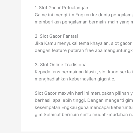
1. Slot Gacor Petualangan
Game ini mengirim Engkau ke dunia pengalaman
memberikan pengalaman bermain-main yang 
2. Slot Gacor Fantasi
Jika Kamu menyukai tema khayalan, slot gacor 
dengan feature putaran free apa menguntungk
3. Slot Online Tradisional
Kepada fans permainan klasik, slot kuno serta 
menghadiahkan keberhasilan gigantic.
Slot Gacor maxwin hari ini merupakan pilihan 
berhasil apa lebih tinggi. Dengan mengerti gi
kesempatan Engkau guna mencapai keberuntung
gim.Selamat bermain serta mudah-mudahan na