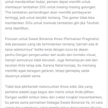
untuk mendaratkan bubar, pemain dapat memilih untuk
membayar tambahan 25% untuk masing-masing gulungan.
The tambahan pertandingan akan memiliki pembayaran
tertinggi, jadi untuk berpikir tentang. The gamer tidak bisa
memberikan 100x untuk memulai tambahan gim jika Taruhan
Ante diaktifkan.
Putusan untuk Sweet Bonanza Xmas (Permainan Pragmatis)
Ada perasaan yang tak terhindarkan tentang “pernah ada di
sana sebelumnya” ketika kerja dengan lurus ke depan
peniru.Dengan pengecualian dari audio dan konteks visual,
hampir semuanya tidak berubah. Juga Kemampuan beli dan
taruhan Ante tetap ada. Karena Natal konsep, itu memang
memiliki agak beragam getaran, tetapi gameplay pada
dasarnya adalah sama.
Tidak bisa pikirkanlah meluncurkan Xmas edisi Jika yang
pertama adalah juga bagus dan manis untuk Anda pilihan.
Dengan sedikit embun beku dan coklat tongkat menambahkan,
itu persis sama permainan Sebagai Sweet Bonanza Ya, ini cara
cepat dan sederhana untuk membuatnya dana selama liburan