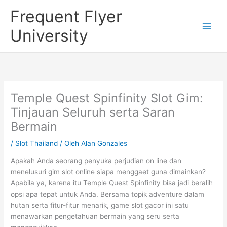
Lewati
Frequent Flyer
ke
konten
University
Temple Quest Spinfinity Slot Gim:
Tinjauan Seluruh serta Saran
Bermain
/
Slot Thailand
/ Oleh
Alan Gonzales
Apakah Anda seorang penyuka perjudian on line dan
menelusuri gim slot online siapa menggaet guna dimainkan?
Apabila ya, karena itu Temple Quest Spinfinity bisa jadi beralih
opsi apa tepat untuk Anda. Bersama topik adventure dalam
hutan serta fitur-fitur menarik, game slot gacor ini satu
menawarkan pengetahuan bermain yang seru serta