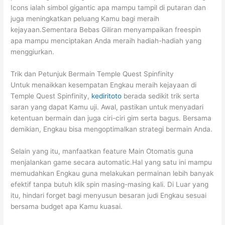
Icons ialah simbol gigantic apa mampu tampil di putaran dan
juga meningkatkan peluang Kamu bagi meraih
kejayaan.Sementara Bebas Giliran menyampaikan freespin
apa mampu menciptakan Anda meraih hadiah-hadiah yang
menggiurkan.
Trik dan Petunjuk Bermain Temple Quest Spinfinity
Untuk menaikkan kesempatan Engkau meraih kejayaan di
Temple Quest Spinfinity,
kediritoto
berada sedikit trik serta
saran yang dapat Kamu uji. Awal, pastikan untuk menyadari
ketentuan bermain dan juga ciri-ciri gim serta bagus. Bersama
demikian, Engkau bisa mengoptimalkan strategi bermain Anda.
Selain yang itu, manfaatkan feature Main Otomatis guna
menjalankan game secara automatic.Hal yang satu ini mampu
memudahkan Engkau guna melakukan permainan lebih banyak
efektif tanpa butuh klik spin masing-masing kali. Di Luar yang
itu, hindari forget bagi menyusun besaran judi Engkau sesuai
bersama budget apa Kamu kuasai.