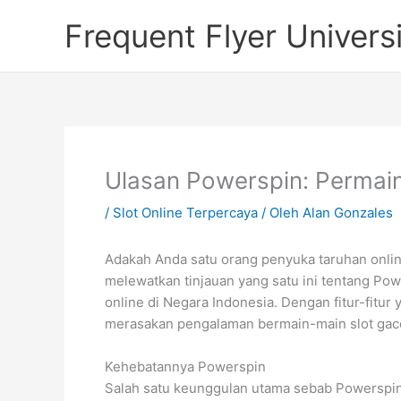
Lewati
Frequent Flyer Univers
ke
konten
Ulasan Powerspin: Permain
/
Slot Online Terpercaya
/ Oleh
Alan Gonzales
Adakah Anda satu orang penyuka taruhan onlin
melewatkan tinjauan yang satu ini tentang Pow
online di Negara Indonesia. Dengan fitur-fitu
merasakan pengalaman bermain-main slot gaco
Kehebatannya Powerspin
Salah satu keunggulan utama sebab Powerspin 