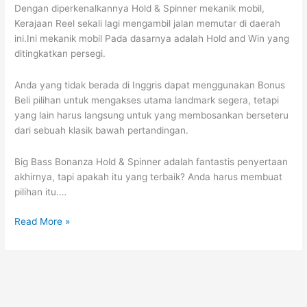
Dengan diperkenalkannya Hold & Spinner mekanik mobil,
Kerajaan Reel sekali lagi mengambil jalan memutar di daerah
ini.Ini mekanik mobil Pada dasarnya adalah Hold and Win yang
ditingkatkan persegi.
Anda yang tidak berada di Inggris dapat menggunakan Bonus
Beli pilihan untuk mengakses utama landmark segera, tetapi
yang lain harus langsung untuk yang membosankan berseteru
dari sebuah klasik bawah pertandingan.
Big Bass Bonanza Hold & Spinner adalah fantastis penyertaan
akhirnya, tapi apakah itu yang terbaik? Anda harus membuat
pilihan itu.…
Big
Read More »
Bass
Bonanza
Hold
Spinner
Slot