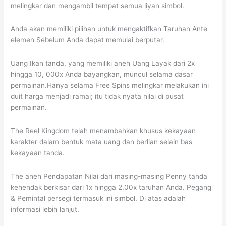
melingkar dan mengambil tempat semua liyan simbol.
Anda akan memiliki pilihan untuk mengaktifkan Taruhan Ante
elemen Sebelum Anda dapat memulai berputar.
Uang Ikan tanda, yang memiliki aneh Uang Layak dari 2x
hingga 10, 000x Anda bayangkan, muncul selama dasar
permainan.Hanya selama Free Spins melingkar melakukan ini
duit harga menjadi ramai; itu tidak nyata nilai di pusat
permainan.
The Reel Kingdom telah menambahkan khusus kekayaan
karakter dalam bentuk mata uang dan berlian selain bas
kekayaan tanda.
The aneh Pendapatan Nilai dari masing-masing Penny tanda
kehendak berkisar dari 1x hingga 2,00x taruhan Anda. Pegang
& Pemintal persegi termasuk ini simbol. Di atas adalah
informasi lebih lanjut.