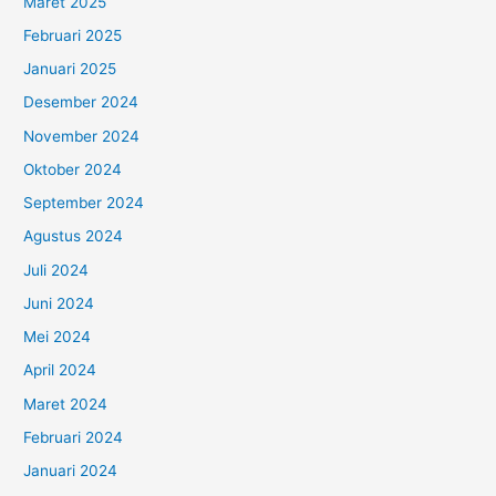
Maret 2025
Februari 2025
Januari 2025
Desember 2024
November 2024
Oktober 2024
September 2024
Agustus 2024
Juli 2024
Juni 2024
Mei 2024
April 2024
Maret 2024
Februari 2024
Januari 2024