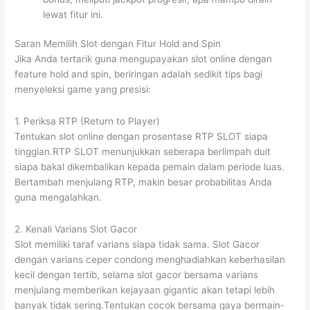
lewat fitur ini.
Saran Memilih Slot dengan Fitur Hold and Spin
Jika Anda tertarik guna mengupayakan slot online dengan
feature hold and spin, beriringan adalah sedikit tips bagi
menyeleksi game yang presisi:
1. Periksa RTP (Return to Player)
Tentukan slot online dengan prosentase RTP SLOT siapa
tinggian.RTP SLOT menunjukkan seberapa berlimpah duit
siapa bakal dikembalikan kepada pemain dalam periode luas.
Bertambah menjulang RTP, makin besar probabilitas Anda
guna mengalahkan.
2. Kenali Varians Slot Gacor
Slot memiliki taraf varians siapa tidak sama. Slot Gacor
dengan varians ceper condong menghadiahkan keberhasilan
kecil dengan tertib, selama slot gacor bersama varians
menjulang memberikan kejayaan gigantic akan tetapi lebih
banyak tidak sering.Tentukan cocok bersama gaya bermain-