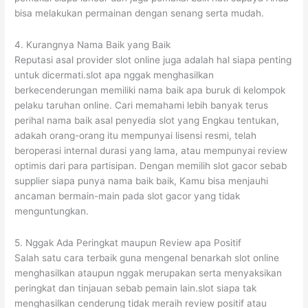
bisa melakukan permainan dengan senang serta mudah.
4. Kurangnya Nama Baik yang Baik
Reputasi asal provider slot online juga adalah hal siapa penting
untuk dicermati.slot apa nggak menghasilkan
berkecenderungan memiliki nama baik apa buruk di kelompok
pelaku taruhan online. Cari memahami lebih banyak terus
perihal nama baik asal penyedia slot yang Engkau tentukan,
adakah orang-orang itu mempunyai lisensi resmi, telah
beroperasi internal durasi yang lama, atau mempunyai review
optimis dari para partisipan. Dengan memilih slot gacor sebab
supplier siapa punya nama baik baik, Kamu bisa menjauhi
ancaman bermain-main pada slot gacor yang tidak
menguntungkan.
5. Nggak Ada Peringkat maupun Review apa Positif
Salah satu cara terbaik guna mengenal benarkah slot online
menghasilkan ataupun nggak merupakan serta menyaksikan
peringkat dan tinjauan sebab pemain lain.slot siapa tak
menghasilkan cenderung tidak meraih review positif atau