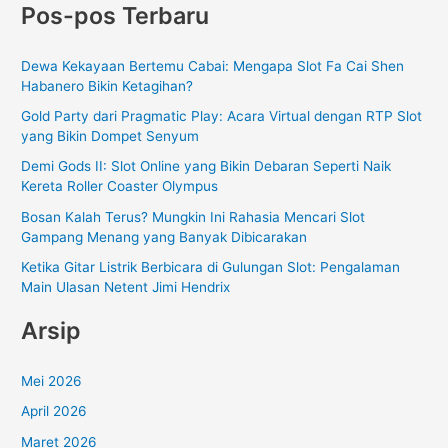
Pos-pos Terbaru
i
u
Dewa Kekayaan Bertemu Cabai: Mengapa Slot Fa Cai Shen
n
Habanero Bikin Ketagihan?
t
Gold Party dari Pragmatic Play: Acara Virtual dengan RTP Slot
u
yang Bikin Dompet Senyum
k
Demi Gods II: Slot Online yang Bikin Debaran Seperti Naik
Kereta Roller Coaster Olympus
:
Bosan Kalah Terus? Mungkin Ini Rahasia Mencari Slot
Gampang Menang yang Banyak Dibicarakan
Ketika Gitar Listrik Berbicara di Gulungan Slot: Pengalaman
Main Ulasan Netent Jimi Hendrix
Arsip
Mei 2026
April 2026
Maret 2026