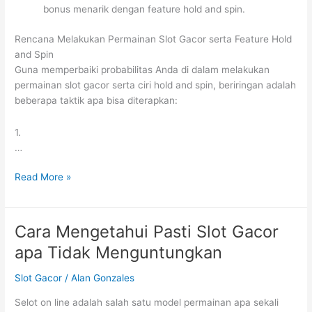
bonus menarik dengan feature hold and spin.
Rencana Melakukan Permainan Slot Gacor serta Feature Hold
and Spin
Guna memperbaiki probabilitas Anda di dalam melakukan
permainan slot gacor serta ciri hold and spin, beriringan adalah
beberapa taktik apa bisa diterapkan:
1.
…
Menjelajahi
Read More »
Slot
Online
dengan
Cara Mengetahui Pasti Slot Gacor
Ciri
apa Tidak Menguntungkan
Hold
and
Slot Gacor
/
Alan Gonzales
Spin:
Keseruan
Selot on line adalah salah satu model permainan apa sekali