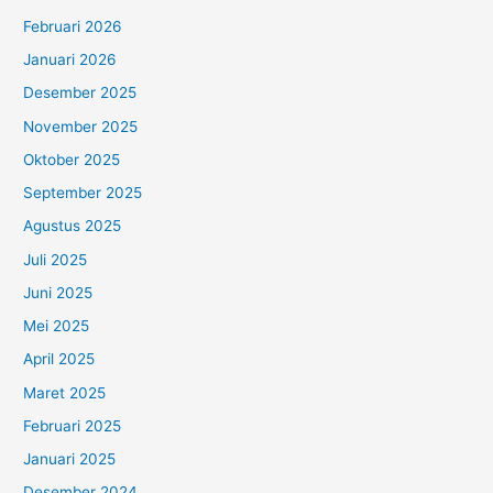
Februari 2026
Januari 2026
Desember 2025
November 2025
Oktober 2025
September 2025
Agustus 2025
Juli 2025
Juni 2025
Mei 2025
April 2025
Maret 2025
Februari 2025
Januari 2025
Desember 2024