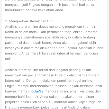
menyusun judi Engkau dengan lebih besar hati-hati serta
menurunkan bahaya kekalahan Anda.
3. Memperbaiki Keyakinan Diri
Analisis lotere on line dapat menolong menaikkan iman diri
Kamu di dalam melakukan permainan togel online.Bersama
mempunyai pemahaman apa lebih banyak dalam tentang
patterns di dalam buah lotere, Anda akan mengalami lebih
besar yakin dalam melakukan taruhan Engkau. Masalah ini bisa
menolong Anda meraih kejayaan internal bermain perjudian
online.
Analisis lotere on line terdiri dari langkah penting dalam
meningkatkan peluang berhasil Anda di dalam bermain-main
lotere online. Dengan melakukan penelitian togel on line,
Engkau mampu merencanakan taruhan Engkau bersama lebih
banyak mantap,
dolar99
mengurangi ancaman kerugian, dan
memperbaiki iman diri Anda dalam melakukan permainan
perjudian onlen.Oleh sebab itu, manfaatkanlah kajian togel on
line guna memperbaiki peluang berhasil Anda di dalam