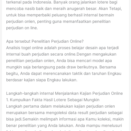
terkenal pada Indonesia. Banyak orang jalankan lotere bagi
mencoba nasib baik dan meraih anugerah besar. Akan Tetapi,
untuk bisa memperbaiki peluang berhasil internal bermain
perjudian onlen, penting guna memanfaatkan penelitian
perjudian on line.
Apa tersebut Penelitian Perjudian Online?
Analisis togel online adalah proses belajar desain apa terjadi
internal buah perjudian secara online.Dengan mengakukan
penelitian perjudian onlen, Anda bisa mencari model apa
mungkin saja berlangsung pada draw berikutnya. Bersama
begitu, Anda dapat merencanakan taktik dan taruhan Engkau
berdasar kajian siapa Engkau lakukan.
Langkah-langkah internal Menjalankan Kajian Perjudian Online
1. Kumpulkan Fakta Hasil Lotere Sebagai Mungkin
Langkah pertama dalam melakukan kajian perjudian onlen
merupakan bersama mengoleksi data result perjudian sebagai
bisa jadi.Semakin melimpah informasi apa Kamu koleksi, makin
benar penelitian yang Anda lakukan. Anda mampu menelusuri