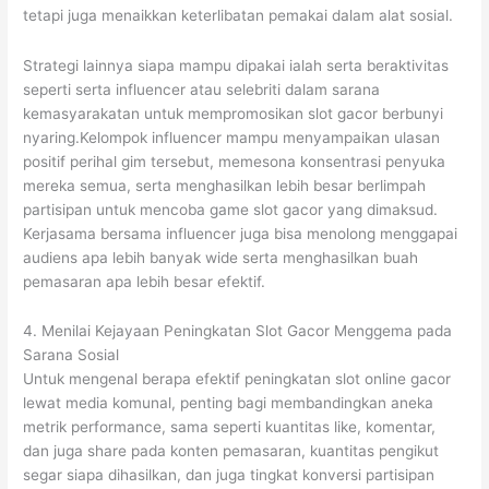
tetapi juga menaikkan keterlibatan pemakai dalam alat sosial.
Strategi lainnya siapa mampu dipakai ialah serta beraktivitas
seperti serta influencer atau selebriti dalam sarana
kemasyarakatan untuk mempromosikan slot gacor berbunyi
nyaring.Kelompok influencer mampu menyampaikan ulasan
positif perihal gim tersebut, memesona konsentrasi penyuka
mereka semua, serta menghasilkan lebih besar berlimpah
partisipan untuk mencoba game slot gacor yang dimaksud.
Kerjasama bersama influencer juga bisa menolong menggapai
audiens apa lebih banyak wide serta menghasilkan buah
pemasaran apa lebih besar efektif.
4. Menilai Kejayaan Peningkatan Slot Gacor Menggema pada
Sarana Sosial
Untuk mengenal berapa efektif peningkatan slot online gacor
lewat media komunal, penting bagi membandingkan aneka
metrik performance, sama seperti kuantitas like, komentar,
dan juga share pada konten pemasaran, kuantitas pengikut
segar siapa dihasilkan, dan juga tingkat konversi partisipan