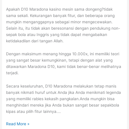
Apakah D10 Maradona kasino mesin sama dongeng?tidak
sama sekali. Kekurangan banyak fitur, dan beberapa orang
mungkin menganggapnya sebagai minor mengecewakan.
Selain itu, itu tidak akan beresonansi dengan pendukung non-
sepak bola atau Inggris yang tidak dapat mengabaikan
ketidakadilan dari tangan Allah.
Dengan maksimum menang hingga 10.000x, ini memiliki teori
yang sangat besar kemungkinan, tetapi dengan alat yang
ditawarkan Maradona D10, kami tidak benar-benar melihatnya
terjadi.
Secara keseluruhan, D10 Maradona melakukan tetap manis
banyak nikmati huruf untuk Anda jika Anda menikmati legenda
yang memiliki rabies kekasih pangkalan.Anda mungkin bisa
menghindari mereka jika Anda bukan sangat besar sepakbola
kipas atau pilih fitur lainnya.…
D10s
Read More »