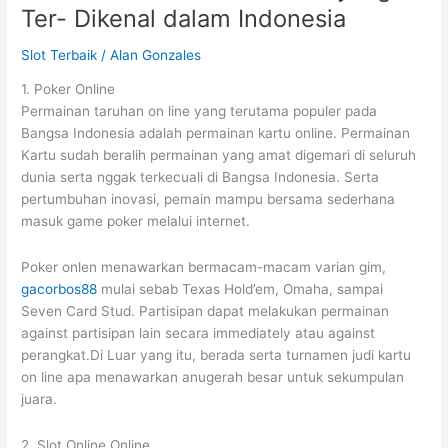
Ter- Dikenal dalam Indonesia
Nyaring
lewat
Slot Terbaik
/
Alan Gonzales
Alat
Sosial
1. Poker Online
Permainan taruhan on line yang terutama populer pada
Bangsa Indonesia adalah permainan kartu online. Permainan
Kartu sudah beralih permainan yang amat digemari di seluruh
dunia serta nggak terkecuali di Bangsa Indonesia. Serta
pertumbuhan inovasi, pemain mampu bersama sederhana
masuk game poker melalui internet.
Poker onlen menawarkan bermacam-macam varian gim,
gacorbos88
mulai sebab Texas Hold’em, Omaha, sampai
Seven Card Stud. Partisipan dapat melakukan permainan
against partisipan lain secara immediately atau against
perangkat.Di Luar yang itu, berada serta turnamen judi kartu
on line apa menawarkan anugerah besar untuk sekumpulan
juara.
2. Slot Online Online