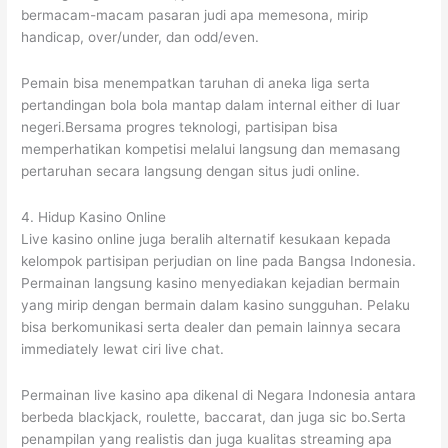
bermacam-macam pasaran judi apa memesona, mirip
handicap, over/under, dan odd/even.
Pemain bisa menempatkan taruhan di aneka liga serta
pertandingan bola bola mantap dalam internal either di luar
negeri.Bersama progres teknologi, partisipan bisa
memperhatikan kompetisi melalui langsung dan memasang
pertaruhan secara langsung dengan situs judi online.
4. Hidup Kasino Online
Live kasino online juga beralih alternatif kesukaan kepada
kelompok partisipan perjudian on line pada Bangsa Indonesia.
Permainan langsung kasino menyediakan kejadian bermain
yang mirip dengan bermain dalam kasino sungguhan. Pelaku
bisa berkomunikasi serta dealer dan pemain lainnya secara
immediately lewat ciri live chat.
Permainan live kasino apa dikenal di Negara Indonesia antara
berbeda blackjack, roulette, baccarat, dan juga sic bo.Serta
penampilan yang realistis dan juga kualitas streaming apa