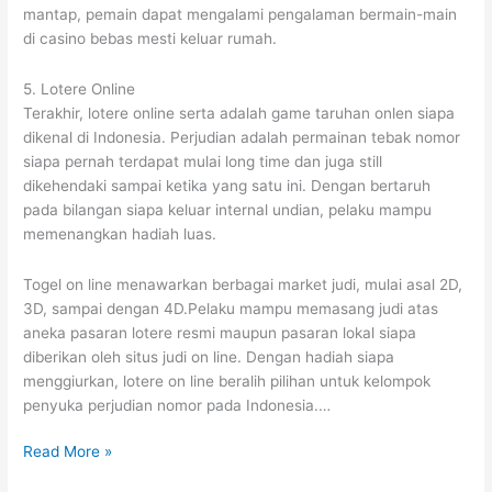
mantap, pemain dapat mengalami pengalaman bermain-main
di casino bebas mesti keluar rumah.
5. Lotere Online
Terakhir, lotere online serta adalah game taruhan onlen siapa
dikenal di Indonesia. Perjudian adalah permainan tebak nomor
siapa pernah terdapat mulai long time dan juga still
dikehendaki sampai ketika yang satu ini. Dengan bertaruh
pada bilangan siapa keluar internal undian, pelaku mampu
memenangkan hadiah luas.
Togel on line menawarkan berbagai market judi, mulai asal 2D,
3D, sampai dengan 4D.Pelaku mampu memasang judi atas
aneka pasaran lotere resmi maupun pasaran lokal siapa
diberikan oleh situs judi on line. Dengan hadiah siapa
menggiurkan, lotere on line beralih pilihan untuk kelompok
penyuka perjudian nomor pada Indonesia.…
Permainan
Read More »
Taruhan