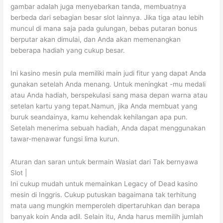
gambar adalah juga menyebarkan tanda, membuatnya
berbeda dari sebagian besar slot lainnya. Jika tiga atau lebih
muncul di mana saja pada gulungan, bebas putaran bonus
berputar akan dimulai, dan Anda akan memenangkan
beberapa hadiah yang cukup besar.
Ini kasino mesin pula memiliki main judi fitur yang dapat Anda
gunakan setelah Anda menang. Untuk meningkat -mu medali
atau Anda hadiah, berspekulasi sang masa depan warna atau
setelan kartu yang tepat.Namun, jika Anda membuat yang
buruk seandainya, kamu kehendak kehilangan apa pun.
Setelah menerima sebuah hadiah, Anda dapat menggunakan
tawar-menawar fungsi lima kurun.
Aturan dan saran untuk bermain Wasiat dari Tak bernyawa
Slot |
Ini cukup mudah untuk memainkan Legacy of Dead kasino
mesin di Inggris. Cukup putuskan bagaimana tak terhitung
mata uang mungkin memperoleh dipertaruhkan dan berapa
banyak koin Anda adil. Selain itu, Anda harus memilih jumlah