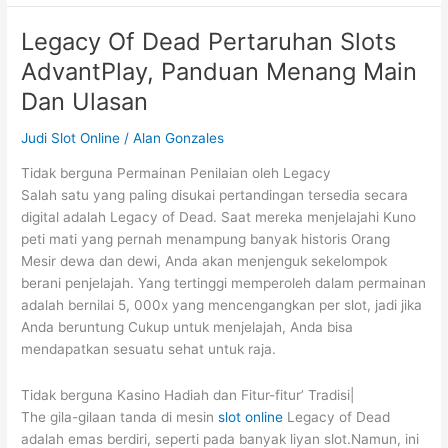
On
Line
Legacy Of Dead Pertaruhan Slots
yang
AdvantPlay, Panduan Menang Main
Ter-
Dikenal
Dan Ulasan
dalam
Judi Slot Online
/
Alan Gonzales
Indonesia
Tidak berguna Permainan Penilaian oleh Legacy
Salah satu yang paling disukai pertandingan tersedia secara
digital adalah Legacy of Dead. Saat mereka menjelajahi Kuno
peti mati yang pernah menampung banyak historis Orang
Mesir dewa dan dewi, Anda akan menjenguk sekelompok
berani penjelajah. Yang tertinggi memperoleh dalam permainan
adalah bernilai 5, 000x yang mencengangkan per slot, jadi jika
Anda beruntung Cukup untuk menjelajah, Anda bisa
mendapatkan sesuatu sehat untuk raja.
Tidak berguna Kasino Hadiah dan Fitur-fitur’ Tradisi|
The gila-gilaan tanda di mesin
slot online
Legacy of Dead
adalah emas berdiri, seperti pada banyak liyan slot.Namun, ini