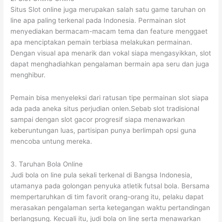
Situs Slot online juga merupakan salah satu game taruhan on
line apa paling terkenal pada Indonesia. Permainan slot
menyediakan bermacam-macam tema dan feature menggaet
apa menciptakan pemain terbiasa melakukan permainan.
Dengan visual apa menarik dan vokal siapa mengasyikkan, slot
dapat menghadiahkan pengalaman bermain apa seru dan juga
menghibur.
Pemain bisa menyeleksi dari ratusan tipe permainan slot siapa
ada pada aneka situs perjudian onlen.Sebab slot tradisional
sampai dengan slot gacor progresif siapa menawarkan
keberuntungan luas, partisipan punya berlimpah opsi guna
mencoba untung mereka.
3. Taruhan Bola Online
Judi bola on line pula sekali terkenal di Bangsa Indonesia,
utamanya pada golongan penyuka atletik futsal bola. Bersama
mempertaruhkan di tim favorit orang-orang itu, pelaku dapat
merasakan pengalaman serta ketegangan waktu pertandingan
berlangsung. Kecuali itu, judi bola on line serta menawarkan