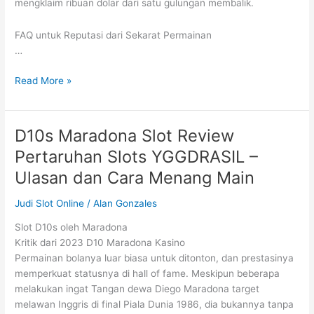
mengklaim ribuan dolar dari satu gulungan membalik.
FAQ untuk Reputasi dari Sekarat Permainan
…
Legacy
Read More »
Of
Dead
Pertaruhan
D10s Maradona Slot Review
Slots
Pertaruhan Slots YGGDRASIL –
AdvantPlay,
Panduan
Ulasan dan Cara Menang Main
Menang
Judi Slot Online
/
Alan Gonzales
Main
Dan
Slot D10s oleh Maradona
Ulasan
Kritik dari 2023 D10 Maradona Kasino
Permainan bolanya luar biasa untuk ditonton, dan prestasinya
memperkuat statusnya di hall of fame. Meskipun beberapa
melakukan ingat Tangan dewa Diego Maradona target
melawan Inggris di final Piala Dunia 1986, dia bukannya tanpa